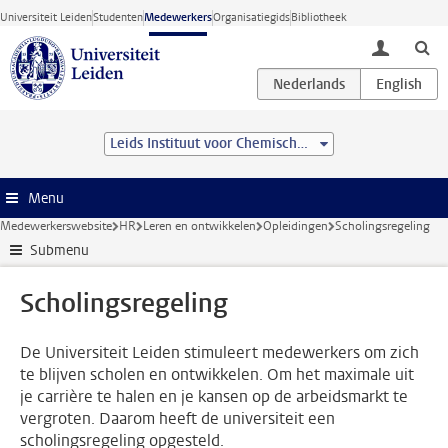
Ga direct naar de inhoud
Universiteit Leiden
Studenten
Medewerkers
Organisatiegids
Bibliotheek
toggle lo
Leids Instituut voor Chemisch Onderzoek (LIC)
Menu
Medewerkerswebsite
HR
Leren en ontwikkelen
Opleidingen
Scholingsregeling
Submenu
Scholingsregeling
De Universiteit Leiden stimuleert medewerkers om zich
te blijven scholen en ontwikkelen. Om het maximale uit
je carrière te halen en je kansen op de arbeidsmarkt te
vergroten. Daarom heeft de universiteit een
scholingsregeling opgesteld.