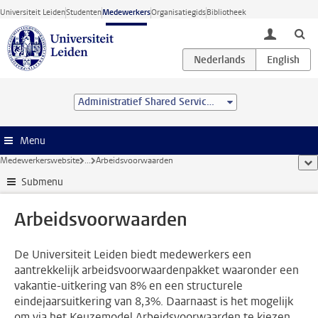
Ga direct naar de inhoud
Universiteit Leiden
Studenten
Medewerkers
Organisatiegids
Bibliotheek
toggle lo
Administratief Shared Service Centre
Menu
Medewerkerswebsite
...
Arbeidsvoorwaarden
too
Submenu
Arbeidsvoorwaarden
De Universiteit Leiden biedt medewerkers een
aantrekkelijk arbeidsvoorwaardenpakket waaronder een
vakantie-uitkering van 8% en een structurele
eindejaarsuitkering van 8,3%. Daarnaast is het mogelijk
om via het Keuzemodel Arbeidsvoorwaarden te kiezen