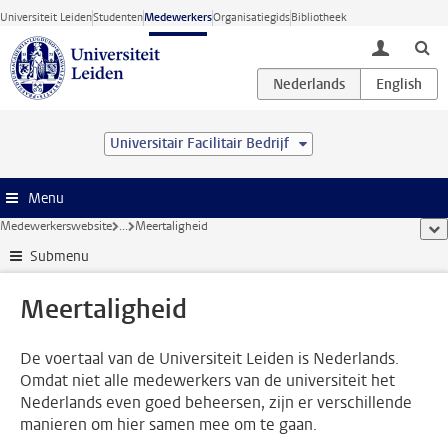
Ga direct naar de inhoud
Universiteit Leiden
Studenten
Medewerkers
Organisatiegids
Bibliotheek
toggle lo
Universitair Facilitair Bedrijf
Menu
Medewerkerswebsite
...
Meertaligheid
too
Submenu
Meertaligheid
De voertaal van de Universiteit Leiden is Nederlands.
Omdat niet alle medewerkers van de universiteit het
Nederlands even goed beheersen, zijn er verschillende
manieren om hier samen mee om te gaan.