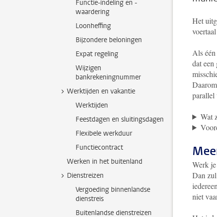
Functie-indeling en -
waardering
Het uit
Loonheffing
voertaal
Bijzondere beloningen
Als één
Expat regeling
dat een
Wijzigen
misschie
bankrekeningnummer
Daarom 
Werktijden en vakantie
parallel 
Werktijden
Wat z
Feestdagen en sluitingsdagen
Voor
Flexibele werkduur
Functiecontract
Meer
Werken in het buitenland
Werk je 
Dan zul 
Dienstreizen
iedereen
Vergoeding binnenlandse
niet vaa
dienstreis
Buitenlandse dienstreizen