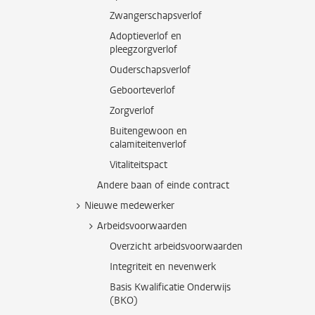
Zwangerschapsverlof
Adoptieverlof en
pleegzorgverlof
Ouderschapsverlof
Geboorteverlof
Zorgverlof
Buitengewoon en
calamiteitenverlof
Vitaliteitspact
Andere baan of einde contract
Nieuwe medewerker
Arbeidsvoorwaarden
Overzicht arbeidsvoorwaarden
Integriteit en nevenwerk
Basis Kwalificatie Onderwijs
(BKO)