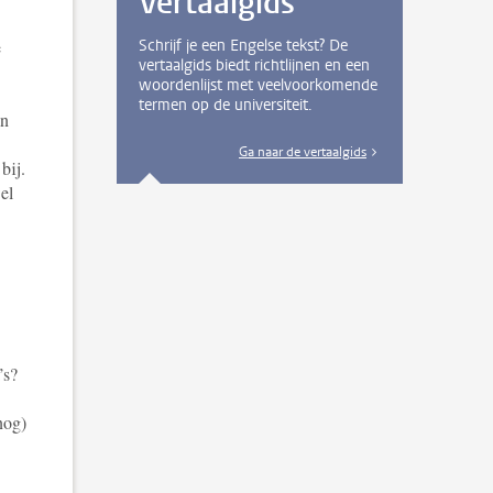
Vertaalgids
e
Schrijf je een Engelse tekst? De
vertaalgids biedt richtlijnen en een
woordenlijst met veelvoorkomende
termen op de universiteit.
an
Ga naar de vertaalgids
bij.
el
’s?
nog)