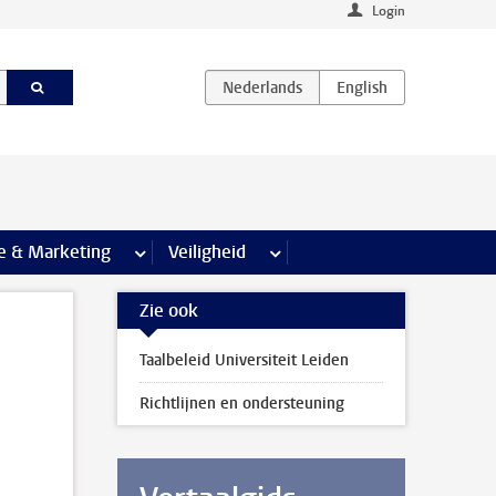
Login
agina’s
e & Marketing
meer Communicatie & Marketing pagina’s
Veiligheid
meer Veiligheid pagina’s
Zie ook
Taalbeleid Universiteit Leiden
Richtlijnen en ondersteuning