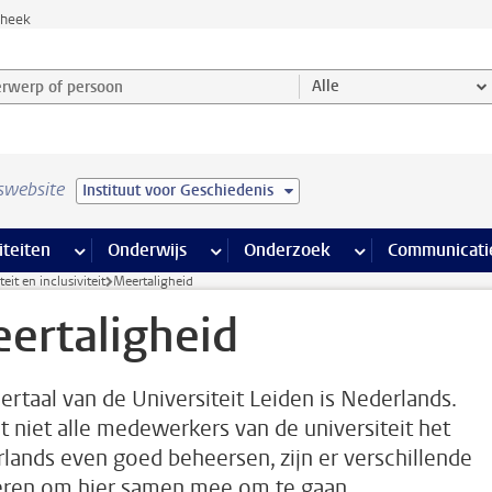
theek
werp of persoon en selecteer categorie
Alle
swebsite
Instituut voor Geschiedenis
na’s
 pagina’s
iteiten
meer Faciliteiten pagina’s
Onderwijs
meer Onderwijs pagina’s
Onderzoek
meer Onderzoek p
Communicati
teit en inclusiviteit
Meertaligheid
ertaligheid
ertaal van de Universiteit Leiden is Nederlands.
 niet alle medewerkers van de universiteit het
lands even goed beheersen, zijn er verschillende
ren om hier samen mee om te gaan.