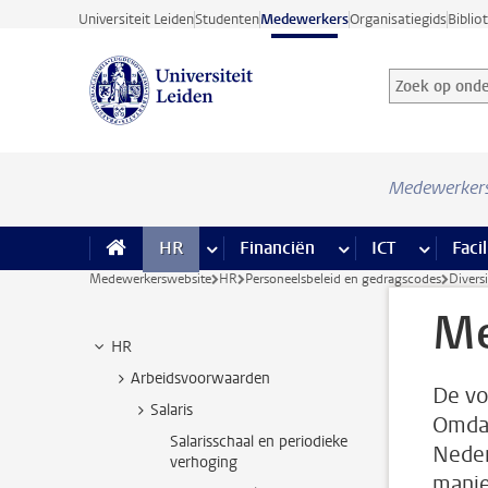
Ga direct naar de inhoud
Universiteit Leiden
Studenten
Medewerkers
Organisatiegids
Biblio
Zoek op onder
Zoekterm
Medewerker
HR
meer HR pagina’s
Financiën
meer Financiën pagi
ICT
meer ICT
Facil
Medewerkerswebsite
HR
Personeelsbeleid en gedragscodes
Diversi
Me
HR
Arbeidsvoorwaarden
De vo
Salaris
Omdat
Salarisschaal en periodieke
Neder
verhoging
manie