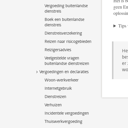
Het is b
Vergoeding buitenlandse
geen En
dienstreis
oplossin
Boek een buitenlandse
dienstreis
Tips 
Dienstreisverzekering
Reizen naar risicogebieden
Reizigersadvies
He
be
Veelgestelde vragen
er
buitenlandse dienstreizen
wo
Vergoedingen en declaraties
Woon-werkverkeer
Internetgebruik
Dienstreizen
Verhuizen
Incidentele vergoedingen
Thuiswerkvergoeding