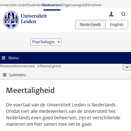
Ga direct naar de inhoud
Universiteit Leiden
Studenten
Medewerkers
Organisatiegids
Bibliotheek
toggle lo
Psychologie
Menu
Medewerkerswebsite
...
Meertaligheid
too
Submenu
Meertaligheid
De voertaal van de Universiteit Leiden is Nederlands.
Omdat niet alle medewerkers van de universiteit het
Nederlands even goed beheersen, zijn er verschillende
manieren om hier samen mee om te gaan.