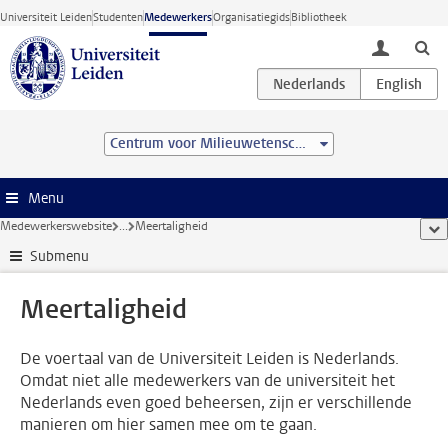
Ga direct naar de inhoud
Universiteit Leiden
Studenten
Medewerkers
Organisatiegids
Bibliotheek
toggle lo
Centrum voor Milieuwetenschappen Leiden (CML)
Menu
Medewerkerswebsite
...
Meertaligheid
too
Submenu
Meertaligheid
De voertaal van de Universiteit Leiden is Nederlands.
Omdat niet alle medewerkers van de universiteit het
Nederlands even goed beheersen, zijn er verschillende
manieren om hier samen mee om te gaan.