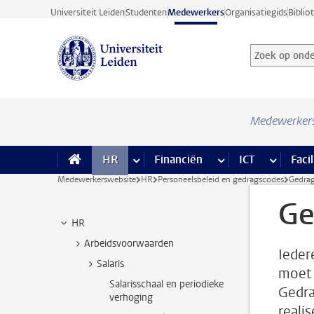
Ga direct naar de inhoud
Universiteit Leiden
Studenten
Medewerkers
Organisatiegids
Biblio
Zoek op onder
Zoekterm
Medewerker
HR
meer HR pagina’s
Financiën
meer Financiën pagi
ICT
meer ICT
Facil
Medewerkerswebsite
HR
Personeelsbeleid en gedragscodes
Gedra
Ge
HR
Arbeidsvoorwaarden
Ieder
Salaris
moet 
Salarisschaal en periodieke
Gedra
verhoging
reali