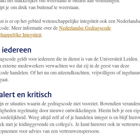
kt het makkelijker om weerstand te bieden aan verleidingen.
pt je om druk van buitenaf te weerstaan.
t is er op het gebied wetenschappelijke integriteit ook een Nederlands
code. Meer informatie over de
Nederlandse Gedragscode
appelijke Integriteit
.
 iedereen
gscode geldt voor iedereen die in dienst is van de Universiteit Leiden.
 externe medewerkers verwachten we dat zij in de geest van deze
code handelen. Of het nu om uitzendkrachten, vrijwilligers of ingehuu
gaat.
 alert en kritisch
jn er situaties waarin de gedragscode niet voorziet. Bovendien verander
igheden regelmatig door nieuwe ontwikkelingen. Hierin heb je een eig
ordelijkheid. Weeg altijd zelf af of je handelen integer is en blijf hiero
ek met je leidinggevende en collega’s. Je kunt hierover ook in vertrouw
 opnemen voor advies van een vertrouwenspersoon.