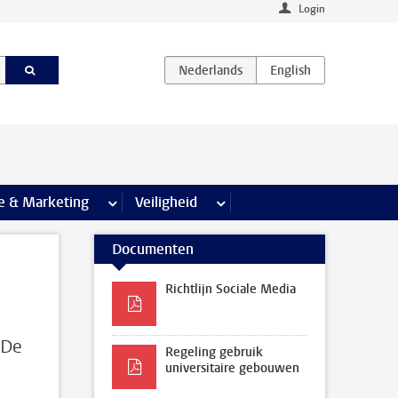
Login
agina’s
e & Marketing
meer Communicatie & Marketing pagina’s
Veiligheid
meer Veiligheid pagina’s
Documenten
Richtlijn Sociale Media
 De
Regeling gebruik
universitaire gebouwen