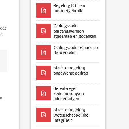
Regeling ICT - en
Internetgebruik
Gedragscode
code
omgangsvormen
it
studenten en docenten
Gedragscode relaties op
de werkvloer
Klachtenregeling
ongewenst gedrag
Beleidsregel
zedenmisdrijven
n.
minderjarigen
Klachtenregeling
wetenschappelijke
integriteit