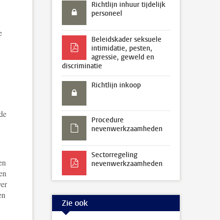
Richtlijn inhuur tijdelijk
personeel
e
Beleidskader seksuele
intimidatie, pesten,
agressie, geweld en
discriminatie
Richtlijn inkoop
rde
Procedure
nevenwerkzaamheden
Sectorregeling
en
nevenwerkzaamheden
en
ver
en
Zie ook