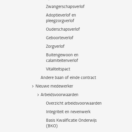
Zwangerschapsverlof
Adoptieverlof en
pleegzorgverlof
Ouderschapsverlof
Geboorteverlof
Zorgverlof
Buitengewoon en
calamiteitenverlof
Vitaliteitspact
Andere baan of einde contract
Nieuwe medewerker
Arbeidsvoorwaarden
Overzicht arbeidsvoorwaarden
Integriteit en nevenwerk
Basis Kwalificatie Onderwijs
(BKO)