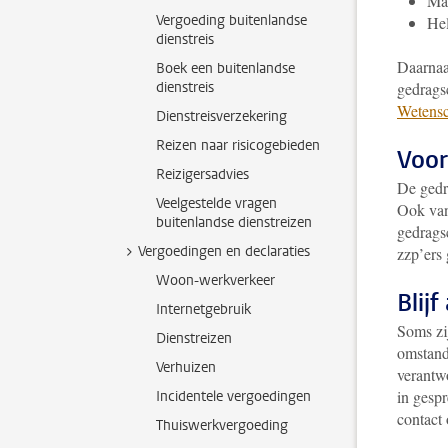
Maa
Vergoeding buitenlandse
Hel
dienstreis
Daarnaas
Boek een buitenlandse
dienstreis
gedrags
Wetensch
Dienstreisverzekering
Reizen naar risicogebieden
Voor
Reizigersadvies
De gedra
Veelgestelde vragen
Ook van
buitenlandse dienstreizen
gedrags
Vergoedingen en declaraties
zzp’ers 
Woon-werkverkeer
Blijf
Internetgebruik
Soms zi
Dienstreizen
omstand
Verhuizen
verantwo
in gespr
Incidentele vergoedingen
contact
Thuiswerkvergoeding