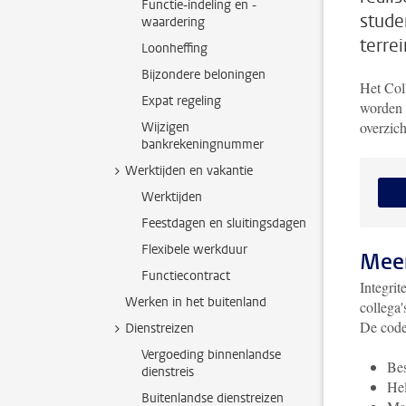
Functie-indeling en -
stude
waardering
terre
Loonheffing
Bijzondere beloningen
Het Coll
Expat regeling
worden 
overzich
Wijzigen
bankrekeningnummer
Werktijden en vakantie
Werktijden
Feestdagen en sluitingsdagen
Flexibele werkduur
Meer
Functiecontract
Integrit
Werken in het buitenland
collega'
De code
Dienstreizen
Vergoeding binnenlandse
Bes
dienstreis
Hel
Buitenlandse dienstreizen