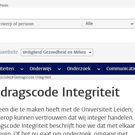
theek
werp of persoon en selecteer categorie
Alle
swebsite
Veiligheid Gezondheid en Milieu
na’s
 pagina’s
iteiten
meer Faciliteiten pagina’s
Onderwijs
meer Onderwijs pagina’s
Onderzoek
meer Onderzoek p
Communicati
gscodes
Gedragscode Integriteit
dragscode Integriteit
een die te maken heeft met de Universiteit Leiden,
erop kunnen vertrouwen dat wij integer handelen.
gscode Integriteit beschrijft hoe we dat met elkaar
seren. Of het nu gaat om onderzoek, omgang met