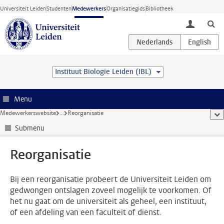
Ga direct naar de inhoud
Universiteit Leiden
Studenten
Medewerkers
Organisatiegids
Bibliotheek
toggle lo
Instituut Biologie Leiden (IBL)
Menu
Medewerkerswebsite
...
Reorganisatie
too
Submenu
Reorganisatie
Bij een reorganisatie probeert de Universiteit Leiden om
gedwongen ontslagen zoveel mogelijk te voorkomen. Of
het nu gaat om de universiteit als geheel, een instituut,
of een afdeling van een faculteit of dienst.