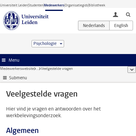
Ga direct naar de inhoud
Universiteit Leiden
Studenten
Medewerkers
Organisatiegids
Bibliotheek
toggle lo
Psychologie
Menu
Medewerkerswebsite
...
Veelgestelde vragen
too
Submenu
Veelgestelde vragen
Hier vind je vragen en antwoorden over het
werkbelevingsonderzoek.
Algemeen