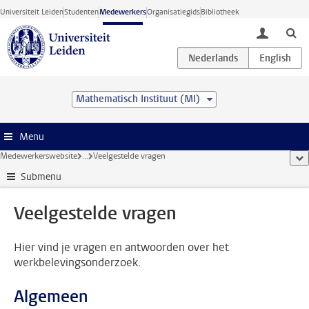
Ga direct naar de inhoud
Universiteit Leiden
Studenten
Medewerkers
Organisatiegids
Bibliotheek
toggle lo
Mathematisch Instituut (MI)
Menu
Medewerkerswebsite
...
Veelgestelde vragen
too
Submenu
Veelgestelde vragen
Hier vind je vragen en antwoorden over het
werkbelevingsonderzoek.
Algemeen