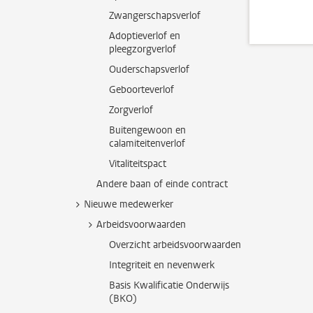
Zwangerschapsverlof
Adoptieverlof en
pleegzorgverlof
Ouderschapsverlof
Geboorteverlof
Zorgverlof
Buitengewoon en
calamiteitenverlof
Vitaliteitspact
Andere baan of einde contract
Nieuwe medewerker
Arbeidsvoorwaarden
Overzicht arbeidsvoorwaarden
Integriteit en nevenwerk
Basis Kwalificatie Onderwijs
(BKO)