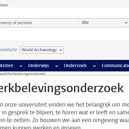
theek
werp of persoon en selecteer categorie
Alle
swebsite
World Archaeology
na’s
 pagina’s
iteiten
meer Faciliteiten pagina’s
Onderwijs
meer Onderwijs pagina’s
Onderzoek
meer Onderzoek p
Communicati
eid
Werkbelevingsonderzoek
rkbelevingsonderzoek
n onze universiteit vinden we het belangrijk om m
r in gesprek te blijven, te horen wat er leeft en sam
en te zetten. Zo bouwen we aan een omgeving waa
men kunnen werken en groeien.