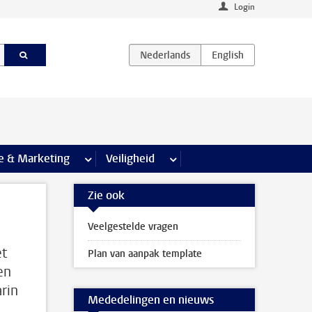
Login
agina’s
e & Marketing
meer Communicatie & Marketing pagina’s
Veiligheid
meer Veiligheid pagina’s
Zie ook
Veelgestelde vragen
et
Plan van aanpak template
en
rin
Mededelingen en nieuws