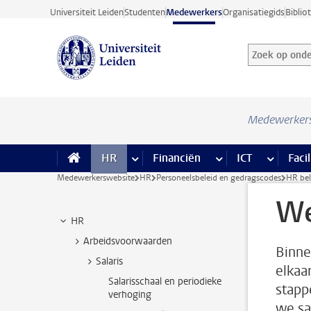
Ga direct naar de inhoud
Universiteit Leiden
Studenten
Medewerkers
Organisatiegids
Biblio
Zoek op onder
Zoekterm
Medewerker
HR
meer HR pagina’s
Financiën
meer Financiën pagi
ICT
meer ICT
Facil
Medewerkerswebsite
HR
Personeelsbeleid en gedragscodes
HR bel
We
HR
Arbeidsvoorwaarden
Binne
Salaris
elkaa
Salarisschaal en periodieke
stapp
verhoging
we sa