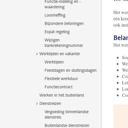
Functie-indeling en -
waardering
Het wer
Loonheffing
één keer
Bijzondere beloningen
ook inz
Expat regeling
Bela
Wijzigen
Het wer
bankrekeningnummer
Werktijden en vakantie
Soc
Werktijden
Wer
Wel
Feestdagen en sluitingsdagen
Co
Flexibele werkduur
Le
Functiecontract
Lo
Com
Werken in het buitenland
Dienstreizen
Vergoeding binnenlandse
dienstreis
Buitenlandse dienstreizen