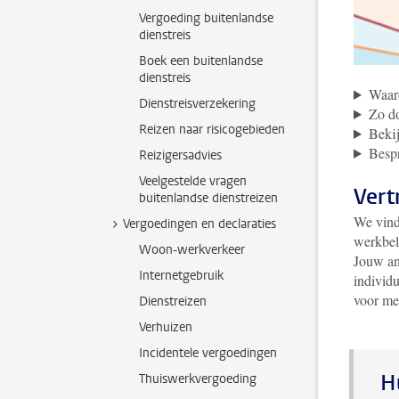
Vergoeding buitenlandse
dienstreis
Boek een buitenlandse
dienstreis
Waar
Dienstreisverzekering
Zo d
Reizen naar risicogebieden
Bekij
Bespr
Reizigersadvies
Veelgestelde vragen
Vert
buitenlandse dienstreizen
We vinde
Vergoedingen en declaraties
werkbel
Woon-werkverkeer
Jouw an
Internetgebruik
individu
voor me
Dienstreizen
Verhuizen
Incidentele vergoedingen
H
Thuiswerkvergoeding