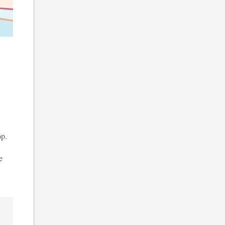
op.
e