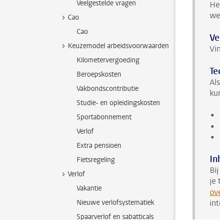
Veelgestelde vragen
He
we
Cao
Cao
Ve
Keuzemodel arbeidsvoorwaarden
Vi
Kilometervergoeding
Te
Beroepskosten
Al
Vakbondscontributie
ku
Studie- en opleidingskosten
Sportabonnement
Verlof
Extra pensioen
In
Fietsregeling
Bi
Verlof
je
Vakantie
ov
Nieuwe verlofsystematiek
in
Spaarverlof en sabatticals