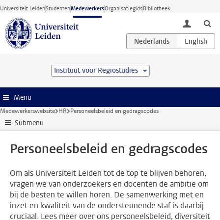
Ga direct naar de inhoud
Universiteit Leiden
Studenten
Medewerkers
Organisatiegids
Bibliotheek
toggle lo
Instituut voor Regiostudies
Menu
Medewerkerswebsite
HR
Personeelsbeleid en gedragscodes
Submenu
Personeelsbeleid en gedragscodes
Om als Universiteit Leiden tot de top te blijven behoren,
vragen we van onderzoekers en docenten de ambitie om
bij de besten te willen horen. De samenwerking met en
inzet en kwaliteit van de ondersteunende staf is daarbij
cruciaal. Lees meer over ons personeelsbeleid, diversiteit