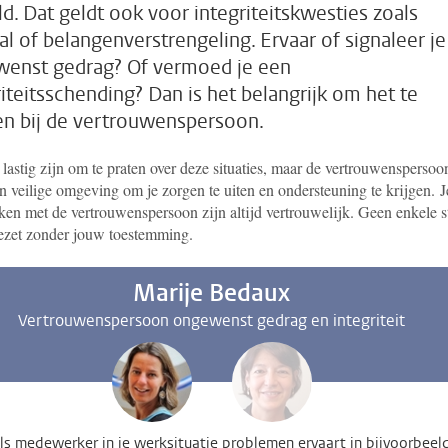
d. Dat geldt ook voor integriteitskwesties zoals
tal of belangenverstrengeling. Ervaar of signaleer je
enst gedrag? Of vermoed je een
riteitsschending? Dan is het belangrijk om het te
n bij de vertrouwenspersoon.
lastig zijn om te praten over deze situaties, maar de vertrouwenspersoo
 veilige omgeving om je zorgen te uiten en ondersteuning te krijgen.
J
ken met de vertrouwenspersoon zijn altijd vertrouwelijk. Geen enkele s
ezet zonder jouw toestemming.
Marije Bedaux
Vertrouwenspersoon ongewenst gedrag en integriteit
 als medewerker in je werksituatie problemen ervaart in bijvoorbeel