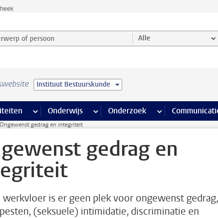
theek
werp of persoon en selecteer categorie
Alle
swebsite
Instituut Bestuurskunde
na’s
 pagina’s
iteiten
meer Faciliteiten pagina’s
Onderwijs
meer Onderwijs pagina’s
Onderzoek
meer Onderzoek p
Communicati
Ongewenst gedrag en integriteit
gewenst gedrag en
tegriteit
 werkvloer is er geen plek voor ongewenst gedrag,
 pesten, (seksuele) intimidatie, discriminatie en