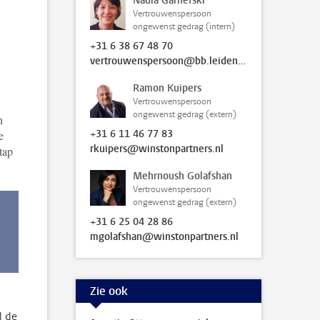
Nadia Garnefski
Vertrouwenspersoon
ongewenst gedrag (intern)
+31 6 38 67 48 70
vertrouwenspersoon@bb.leidenuniv.nl
Ramon Kuipers
Vertrouwenspersoon
ongewenst gedrag (extern)
n
+31 6 11 46 77 83
e
rkuipers@winstonpartners.nl
tap
Mehrnoush Golafshan
Vertrouwenspersoon
ongewenst gedrag (extern)
+31 6 25 04 28 86
mgolafshan@winstonpartners.nl
Zie ook
d de