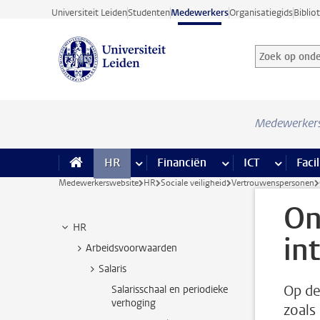
Ga direct naar de inhoud
Universiteit Leiden
Studenten
Medewerkers
Organisatiegids
Biblio
Zoek op onder
Zoekterm
Medewerker
HR
meer HR pagina’s
Financiën
meer Financiën pagi
ICT
meer ICT
Facil
Medewerkerswebsite
HR
Sociale veiligheid
Vertrouwenspersonen
On
HR
in
Arbeidsvoorwaarden
Salaris
Op de
Salarisschaal en periodieke
verhoging
zoals