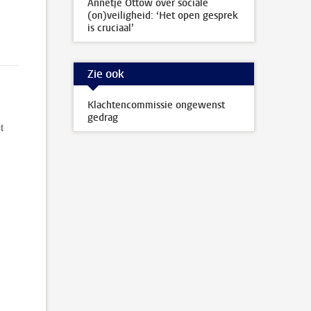
Annetje Ottow over sociale
(on)veiligheid: ‘Het open gesprek
is cruciaal’
Zie ook
Klachtencommissie ongewenst
gedrag
t