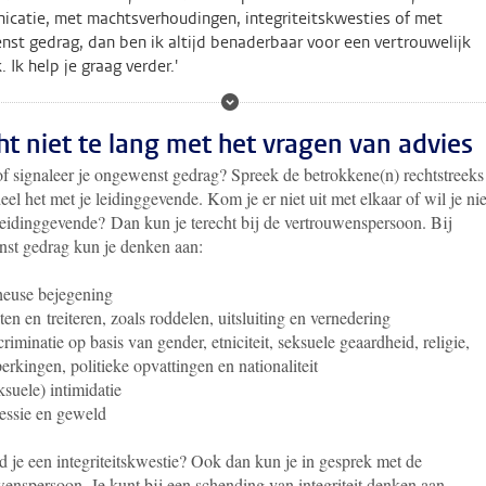
catie, met machtsverhoudingen, integriteitskwesties of met
st gedrag, dan ben ik altijd benaderbaar voor een vertrouwelijk
 Ik help je graag verder.'
t niet te lang met het vragen van advies
of signaleer je ongewenst gedrag? Spreek de betrokkene(n) rechtstreeks
eel het met je leidinggevende. Kom je er niet uit met elkaar of wil je nie
 leidinggevende? Dan kun je terecht bij de vertrouwenspersoon. Bij
st gedrag kun je denken aan:
euse bejegening
ten en treiteren, zoals roddelen, uitsluiting en vernedering
criminatie op basis van gender, etniciteit, seksuele geaardheid, religie,
erkingen, politieke opvattingen en nationaliteit
ksuele) intimidatie
essie en geweld
 je een integriteitskwestie? Ook dan kun je in gesprek met de
wenspersoon. Je kunt bij een schending van integriteit denken aan