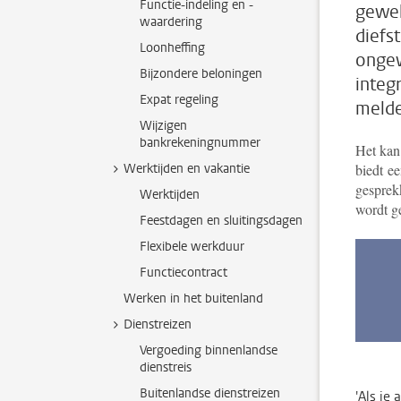
Functie-indeling en -
gewel
waardering
diefs
Loonheffing
ongew
Bijzondere beloningen
integ
Expat regeling
melde
Wijzigen
bankrekeningnummer
Het kan 
Werktijden en vakantie
biedt
een
gesprek
Werktijden
wordt g
Feestdagen en sluitingsdagen
Flexibele werkduur
Functiecontract
Werken in het buitenland
Dienstreizen
Vergoeding binnenlandse
dienstreis
Buitenlandse dienstreizen
'Als je