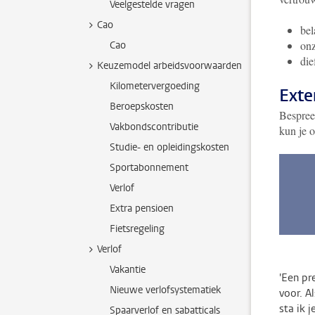
Veelgestelde vragen
Cao
bel
onz
Cao
die
Keuzemodel arbeidsvoorwaarden
Kilometervergoeding
Exte
Beroepskosten
Bespree
Vakbondscontributie
kun je o
Studie- en opleidingskosten
Sportabonnement
Verlof
Extra pensioen
Fietsregeling
Verlof
Vakantie
'Een pr
Nieuwe verlofsystematiek
voor. A
sta ik j
Spaarverlof en sabatticals