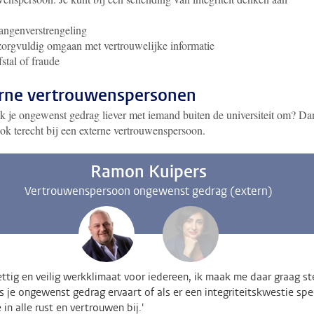
angenverstrengeling
orgvuldig omgaan met vertrouwelijke informatie
fstal of fraude
rne vertrouwenspersonen
k je ongewenst gedrag liever met iemand buiten de universiteit om? Da
ok terecht bij een externe vertrouwenspersoon.
Ramon Kuipers
Vertrouwenspersoon ongewenst gedrag (extern)
ettig en veilig werkklimaat voor iedereen, ik maak me daar graag st
ls je ongewenst gedrag ervaart of als er een integriteitskwestie spe
e in alle rust en vertrouwen bij.'