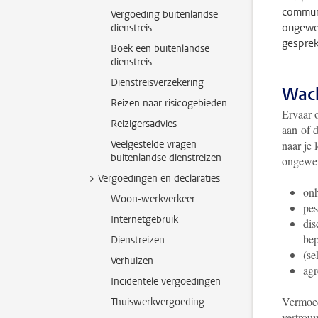
communi
Vergoeding buitenlandse
ongewen
dienstreis
gesprek.
Boek een buitenlandse
dienstreis
Dienstreisverzekering
Wach
Reizen naar risicogebieden
Ervaar 
Reizigersadvies
aan of d
Veelgestelde vragen
naar je
buitenlandse dienstreizen
ongewen
Vergoedingen en declaraties
onh
Woon-werkverkeer
pes
Internetgebruik
dis
bep
Dienstreizen
(se
Verhuizen
agr
Incidentele vergoedingen
Vermoed
Thuiswerkvergoeding
vertrou