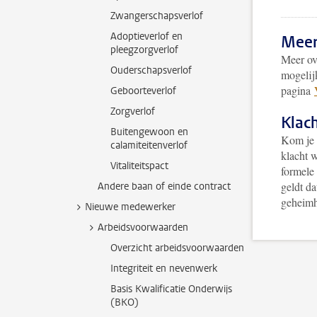
Zwangerschapsverlof
Adoptieverlof en
Meer
pleegzorgverlof
Meer ov
Ouderschapsverlof
mogelij
pagina
Geboorteverlof
Zorgverlof
Klac
Buitengewoon en
Kom je e
calamiteitenverlof
klacht 
Vitaliteitspact
formele 
geldt da
Andere baan of einde contract
geheimh
Nieuwe medewerker
Arbeidsvoorwaarden
Overzicht arbeidsvoorwaarden
Integriteit en nevenwerk
Basis Kwalificatie Onderwijs
(BKO)