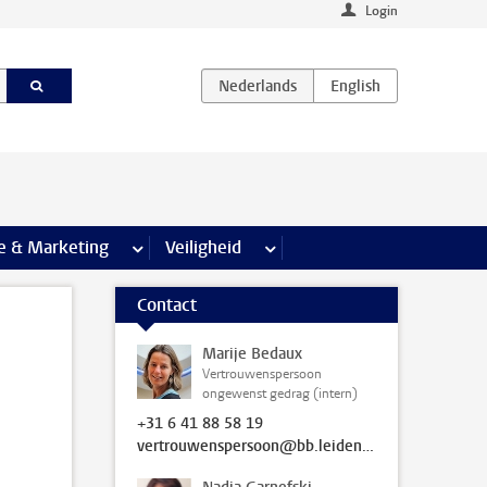
Login
agina’s
e & Marketing
meer Communicatie & Marketing pagina’s
Veiligheid
meer Veiligheid pagina’s
Contact
Marije Bedaux
Vertrouwenspersoon
ongewenst gedrag (intern)
+31 6 41 88 58 19
vertrouwenspersoon@bb.leidenuniv.nl