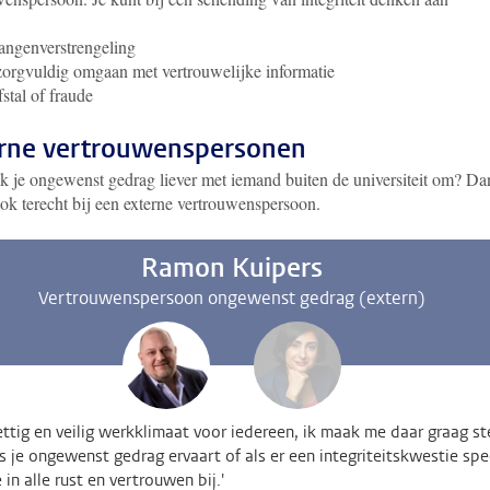
angenverstrengeling
orgvuldig omgaan met vertrouwelijke informatie
fstal of fraude
rne vertrouwenspersonen
k je ongewenst gedrag liever met iemand buiten de universiteit om? Da
ok terecht bij een externe vertrouwenspersoon.
Ramon Kuipers
Vertrouwenspersoon ongewenst gedrag (extern)
ettig en veilig werkklimaat voor iedereen, ik maak me daar graag st
ls je ongewenst gedrag ervaart of als er een integriteitskwestie spe
e in alle rust en vertrouwen bij.'