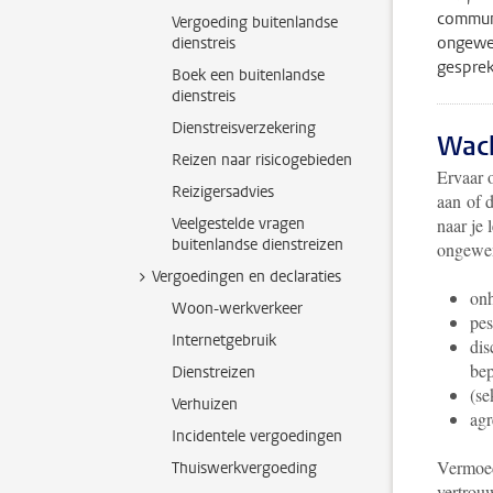
communi
Vergoeding buitenlandse
ongewen
dienstreis
gesprek.
Boek een buitenlandse
dienstreis
Dienstreisverzekering
Wach
Reizen naar risicogebieden
Ervaar 
Reizigersadvies
aan of d
Veelgestelde vragen
naar je
buitenlandse dienstreizen
ongewen
Vergoedingen en declaraties
onh
Woon-werkverkeer
pes
Internetgebruik
dis
bep
Dienstreizen
(se
Verhuizen
agr
Incidentele vergoedingen
Vermoed
Thuiswerkvergoeding
vertrou