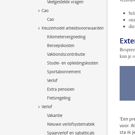
Veelgestelde vragen
Cao
bel
onz
Cao
die
Keuzemodel arbeidsvoorwaarden
Kilometervergoeding
Exte
Beroepskosten
Bespree
Vakbondscontributie
kun je o
Studie- en opleidingskosten
Sportabonnement
Verlof
Extra pensioen
Fietsregeling
Verlof
Vakantie
'Een pr
Nieuwe verlofsystematiek
voor. A
sta ik j
Spaarverlof en sabatticals