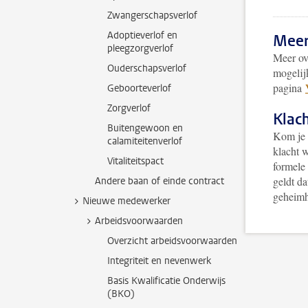
Zwangerschapsverlof
Adoptieverlof en
Meer
pleegzorgverlof
Meer ov
Ouderschapsverlof
mogelij
pagina
Geboorteverlof
Zorgverlof
Klac
Buitengewoon en
Kom je e
calamiteitenverlof
klacht 
Vitaliteitspact
formele 
geldt da
Andere baan of einde contract
geheimh
Nieuwe medewerker
Arbeidsvoorwaarden
Overzicht arbeidsvoorwaarden
Integriteit en nevenwerk
Basis Kwalificatie Onderwijs
(BKO)