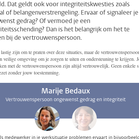
d. Dat geldt ook voor integriteitskwesties zoals
tal of belangenverstrengeling. Ervaar of signaleer je
enst gedrag? Of vermoed je een
riteitsschending? Dan is het belangrijk om het te
n bij de vertrouwenspersoon.
lastig zijn om te praten over deze situaties, maar de vertrouwenspersoo
 veilige omgeving om je zorgen te uiten en ondersteuning te krijgen.
J
ken met de vertrouwenspersoon zijn altijd vertrouwelijk. Geen enkele s
ezet zonder jouw toestemming.
Marije Bedaux
Vertrouwenspersoon ongewenst gedrag en integriteit
 als medewerker in je werksituatie problemen ervaart in bijvoorbeel