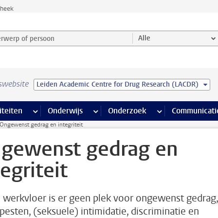
theek
werp of persoon en selecteer categorie
Alle
swebsite
Leiden Academic Centre for Drug Research (LACDR)
na’s
 pagina’s
iteiten
meer Faciliteiten pagina’s
Onderwijs
meer Onderwijs pagina’s
Onderzoek
meer Onderzoek p
Communicati
Ongewenst gedrag en integriteit
gewenst gedrag en
tegriteit
 werkvloer is er geen plek voor ongewenst gedrag,
 pesten, (seksuele) intimidatie, discriminatie en