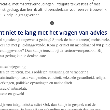
catie, met machtsverhoudingen, integriteitskwesties of met
st gedrag, dan ben ik altijd benaderbaar voor een vertrouwelijk
 Ik help je graag verder.'
t niet te lang met het vragen van advies
of signaleer je ongewenst gedrag? Spreek de betrokkene(n) rechtstreeks
eel het met je leidinggevende. Kom je er niet uit met elkaar of wil je nie
 leidinggevende? Dan kun je terecht bij de vertrouwenspersoon. Bij
st gedrag kun je denken aan:
euse bejegening
ten en treiteren, zoals roddelen, uitsluiting en vernedering
criminatie op basis van gender, etniciteit, seksuele geaardheid, religie,
erkingen, politieke opvattingen en nationaliteit
ksuele) intimidatie
essie en geweld
 je een integriteitskwestie? Ook dan kun je in gesprek met de
wenspersoon. Je kunt bij een schending van integriteit denken aan