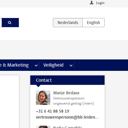
Login
agina’s
e & Marketing
meer Communicatie & Marketing pagina’s
Veiligheid
meer Veiligheid pagina’s
Contact
Marije Bedaux
Vertrouwenspersoon
ongewenst gedrag (intern)
+31 6 41 88 58 19
vertrouwenspersoon@bb.leidenuniv.nl