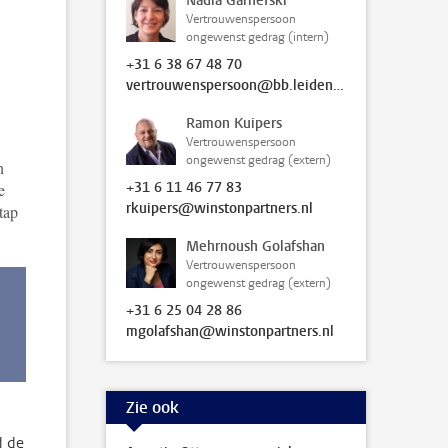
Nadia Garnefski
Vertrouwenspersoon
ongewenst gedrag (intern)
+31 6 38 67 48 70
vertrouwenspersoon@bb.leidenuniv.nl
Ramon Kuipers
Vertrouwenspersoon
ongewenst gedrag (extern)
n
+31 6 11 46 77 83
e
rkuipers@winstonpartners.nl
tap
Mehrnoush Golafshan
Vertrouwenspersoon
ongewenst gedrag (extern)
+31 6 25 04 28 86
mgolafshan@winstonpartners.nl
Zie ook
d de