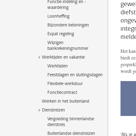
Functie-indeling en -
gewel
waardering
diefs
Loonheffing
ongew
Bijzondere beloningen
integ
Expat regeling
melde
Wijzigen
bankrekeningnummer
Het kan 
Werktijden en vakantie
biedt
een
gesprek
Werktijden
wordt g
Feestdagen en sluitingsdagen
Flexibele werkduur
Functiecontract
Werken in het buitenland
Dienstreizen
Vergoeding binnenlandse
dienstreis
Buitenlandse dienstreizen
'Als je