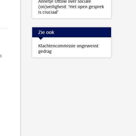
Annetje Ottow over sociale
(on)veiligheid: ‘Het open gesprek
is cruciaal’
Zie ook
Klachtencommissie ongewenst
gedrag
t