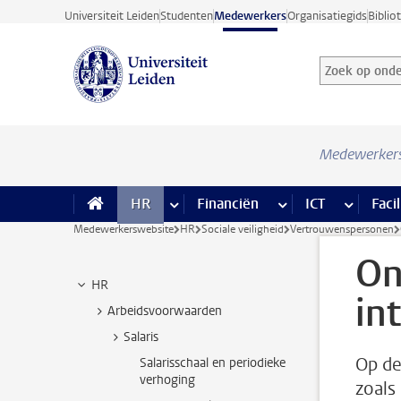
Ga direct naar de inhoud
Universiteit Leiden
Studenten
Medewerkers
Organisatiegids
Biblio
Zoek op onder
Zoekterm
Medewerker
HR
meer HR pagina’s
Financiën
meer Financiën pagi
ICT
meer ICT
Facil
Medewerkerswebsite
HR
Sociale veiligheid
Vertrouwenspersonen
On
HR
in
Arbeidsvoorwaarden
Salaris
Op de
Salarisschaal en periodieke
verhoging
zoals