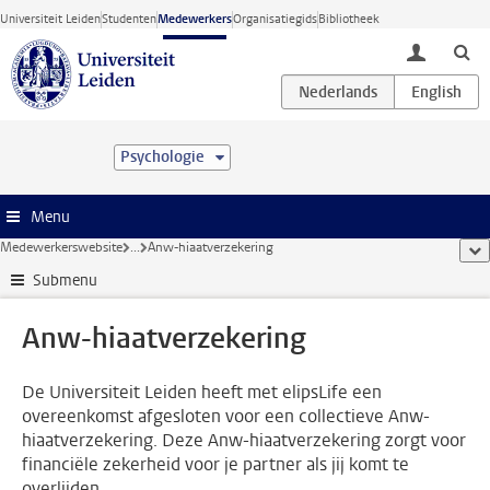
Ga direct naar de inhoud
Universiteit Leiden
Studenten
Medewerkers
Organisatiegids
Bibliotheek
toggle lo
Psychologie
Menu
Medewerkerswebsite
...
Anw-hiaatverzekering
too
Submenu
Anw-hiaatverzekering
De Universiteit Leiden heeft met elipsLife een
overeenkomst afgesloten voor een collectieve Anw-
hiaatverzekering. Deze Anw-hiaatverzekering zorgt voor
financiële zekerheid voor je partner als jij komt te
overlijden.