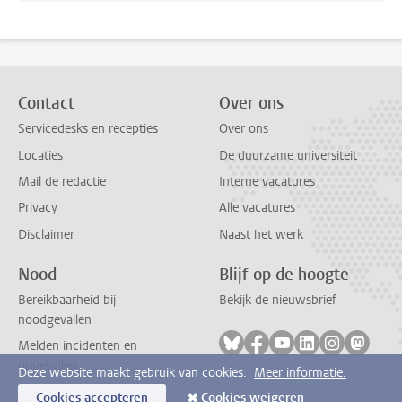
Contact
Over ons
Servicedesks en recepties
Over ons
Locaties
De duurzame universiteit
Mail de redactie
Interne vacatures
Privacy
Alle vacatures
Disclaimer
Naast het werk
Nood
Blijf op de hoogte
Bereikbaarheid bij
Bekijk de nieuwsbrief
noodgevallen
Volg ons op bluesky
Volg ons op facebook
Volg ons op youtub
Volg ons op li
Volg ons o
Volg 
Melden incidenten en
ongevallen
Deze website maakt gebruik van cookies.
Meer informatie.
Cookies accepteren
Cookies weigeren