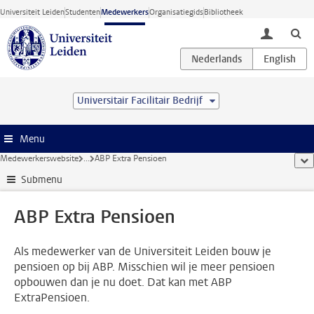
Ga direct naar de inhoud
Universiteit Leiden
Studenten
Medewerkers
Organisatiegids
Bibliotheek
toggle lo
Universitair Facilitair Bedrijf
Menu
Medewerkerswebsite
...
ABP Extra Pensioen
too
Submenu
ABP Extra Pensioen
Als medewerker van de Universiteit Leiden bouw je
pensioen op bij ABP. Misschien wil je meer pensioen
opbouwen dan je nu doet. Dat kan met ABP
ExtraPensioen.