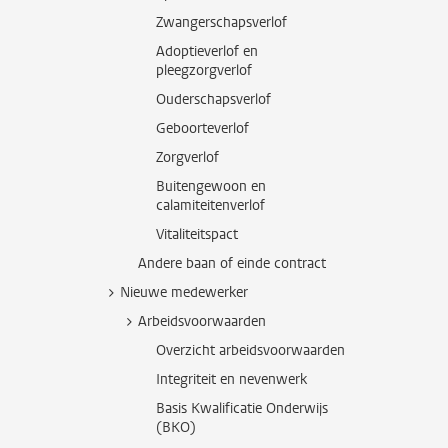
Zwangerschapsverlof
Adoptieverlof en
pleegzorgverlof
Ouderschapsverlof
Geboorteverlof
Zorgverlof
Buitengewoon en
calamiteitenverlof
Vitaliteitspact
Andere baan of einde contract
Nieuwe medewerker
Arbeidsvoorwaarden
Overzicht arbeidsvoorwaarden
Integriteit en nevenwerk
Basis Kwalificatie Onderwijs
(BKO)