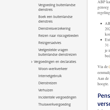
ABP kan
Vergoeding buitenlandse
genoeg 
dienstreis
regeling
Boek een buitenlandse
dienstreis
ABP
202
Dienstreisverzekering
kom
Reizen naar risicogebieden
Ext
Reizigersadvies
31 
Veelgestelde vragen
je 
buitenlandse dienstreizen
bed
Vergoedingen en declaraties
Via de
Woon-werkverkeer
eenmali
Internetgebruik
Aan de 
Dienstreizen
hoogte
Verhuizen
Pens
Incidentele vergoedingen
vers
Thuiswerkvergoeding