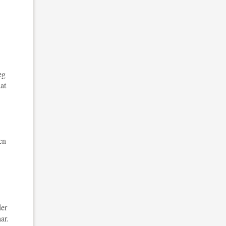
eg
at
en
der
ar.