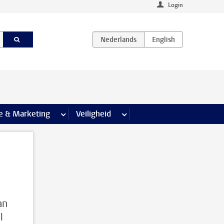
Login
agina’s
e & Marketing
meer Communicatie & Marketing pagina’s
Veiligheid
meer Veiligheid pagina’s
an
l