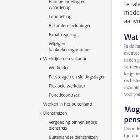
Functie-indeling en -
te la
waardering
medew
Loonheffing
aanvu
Bijzondere beloningen
Expat regeling
Wat 
Wijzigen
In de h
bankrekeningnummer
evenveel
Werktijden en vakantie
in één 
vernieuw
Werktijden
krijgt i
Feestdagen en sluitingsdagen
rechtst
Flexibele werkduur
inzichte
voor jo
Functiecontract
Werken in het buitenland
Moge
Dienstreizen
pens
Vergoeding binnenlandse
Door de
dienstreis
tijd om
Buitenlandse dienstreizen