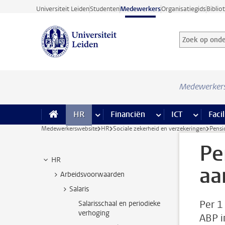
Ga direct naar de inhoud
Universiteit Leiden
Studenten
Medewerkers
Organisatiegids
Biblio
Zoek op onder
Zoekterm
Medewerker
HR
meer HR pagina’s
Financiën
meer Financiën pagi
ICT
meer ICT
Facil
Medewerkerswebsite
HR
Sociale zekerheid en verzekeringen
Pensi
Pe
HR
aa
Arbeidsvoorwaarden
Salaris
Per 1
Salarisschaal en periodieke
verhoging
ABP i