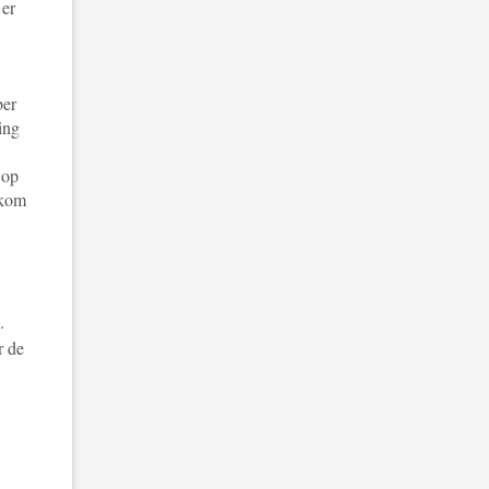
 er
ber
ing
 op
 kom
.
r de