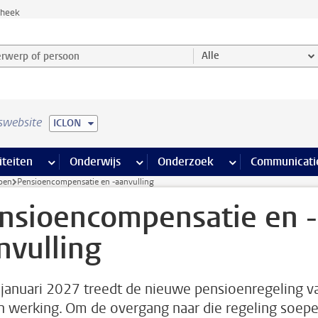
theek
werp of persoon en selecteer categorie
Alle
swebsite
ICLON
na’s
 pagina’s
iteiten
meer Faciliteiten pagina’s
Onderwijs
meer Onderwijs pagina’s
Onderzoek
meer Onderzoek p
Communicati
oen
Pensioencompensatie en -aanvulling
nsioencompensatie en -
nvulling
 januari 2027 treedt de nieuwe pensioenregeling v
n werking. Om de overgang naar die regeling soepe