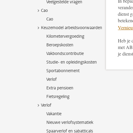
In bepa
Veelgestelde vragen
verander
Cao
dienst g
Cao
beteken
Vernieu
Keuzemodel arbeidsvoorwaarden
Kilometervergoeding
Heb je 
Beroepskosten
met ABP
je diens
Vakbondscontributie
Studie- en opleidingskosten
Sportabonnement
Verlof
Extra pensioen
Fietsregeling
Verlof
Vakantie
Nieuwe verlofsystematiek
Spaarverlof en sabatticals