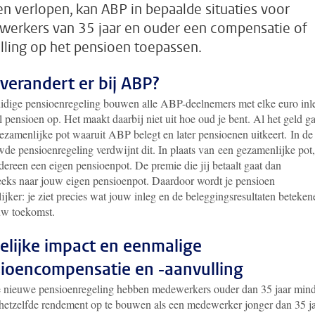
ten verlopen, kan ABP in bepaalde situaties voor
erkers van 35 jaar en ouder een compensatie of
lling op het pensioen toepassen.
verandert er bij ABP?
uidige pensioenregeling bouwen alle ABP-deelnemers met elke euro inl
 pensioen op. Het maakt daarbij niet uit hoe oud je bent. Al het geld ga
gezamenlijke pot waaruit ABP belegt en later pensioenen uitkeert.
In de
de pensioenregeling verdwijnt dit. In plaats van
een gezamenlijke pot,
edereen een eigen pensioenpot. De premie die jij betaalt gaat dan
reeks naar jouw eigen pensioenpot.
Daardoor wordt je pensioen
lijker: je ziet precies wat jouw inleg en de beleggingsresultaten beteken
uw toekomst.
lijke impact en eenmalige
ioencompensatie en -aanvulling
 nieuwe pensioenregeling hebben medewerkers ouder dan 35 jaar min
 hetzelfde rendement op te bouwen als een medewerker jonger dan 35 ja