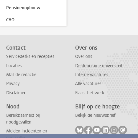
Pensioenopbouw
CAO
Contact
Over ons
Servicedesks en recepties
Over ons
Locaties
De duurzame universiteit
Mail de redactie
Interne vacatures
Privacy
Alle vacatures
Disclaimer
Naast het werk
Nood
Blijf op de hoogte
Bereikbaarheid bij
Bekijk de nieuwsbrief
noodgevallen
Volg ons op bluesky
Volg ons op facebook
Volg ons op youtub
Volg ons op li
Volg ons o
Volg 
Melden incidenten en
ongevallen