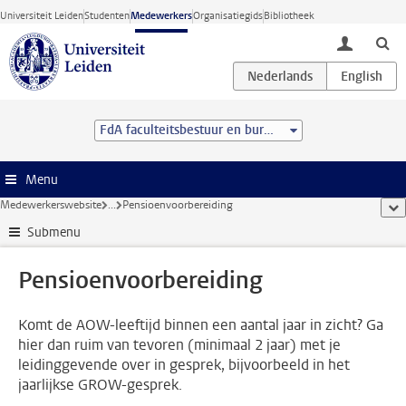
Ga direct naar de inhoud
Universiteit Leiden
Studenten
Medewerkers
Organisatiegids
Bibliotheek
toggle lo
FdA faculteitsbestuur en bureau
Menu
Medewerkerswebsite
...
Pensioenvoorbereiding
too
Submenu
Pensioenvoorbereiding
Komt de AOW-leeftijd binnen een aantal jaar in zicht? Ga
hier dan ruim van tevoren (minimaal 2 jaar) met je
leidinggevende over in gesprek, bijvoorbeeld in het
jaarlijkse GROW-gesprek.