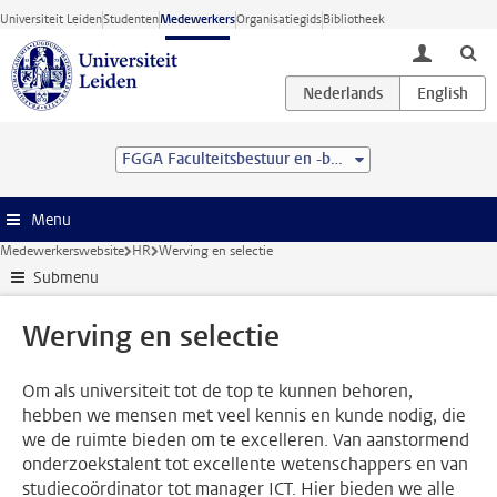
Ga direct naar de inhoud
Universiteit Leiden
Studenten
Medewerkers
Organisatiegids
Bibliotheek
toggle lo
FGGA Faculteitsbestuur en -bureau
Menu
Medewerkerswebsite
HR
Werving en selectie
Submenu
Werving en selectie
Om als universiteit tot de top te kunnen behoren,
hebben we mensen met veel kennis en kunde nodig, die
we de ruimte bieden om te excelleren. Van aanstormend
onderzoekstalent tot excellente wetenschappers en van
studiecoördinator tot manager ICT. Hier bieden we alle