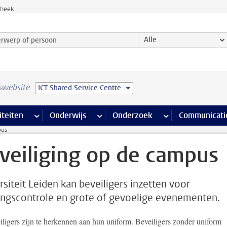
theek
werp of persoon en selecteer categorie
Alle
swebsite
ICT Shared Service Centre
na’s
 pagina’s
iteiten
meer Faciliteiten pagina’s
Onderwijs
meer Onderwijs pagina’s
Onderzoek
meer Onderzoek p
Communicati
pus
veiliging op de campus
rsiteit Leiden kan beveiligers inzetten voor
ngscontrole en grote of gevoelige evenementen.
iligers zijn te herkennen aan hun uniform. Beveiligers zonder uniform