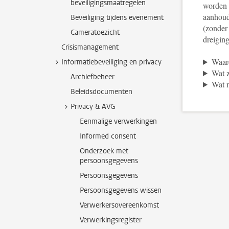
beveiligingsmaatregelen
worden 
aanhoud
Beveiliging tijdens evenement
(zonder 
Cameratoezicht
dreiging
Crisismanagement
Waar
Informatiebeveiliging en privacy
Wat z
Archiefbeheer
Wat m
Beleidsdocumenten
Privacy & AVG
Eenmalige verwerkingen
Informed consent
Onderzoek met
persoonsgegevens
Persoonsgegevens
Persoonsgegevens wissen
Verwerkersovereenkomst
Verwerkingsregister