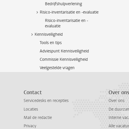
Bedrijfshulpverlening
Risico-inventarisatie en -evaluatie
Risico-inventarisatie en -
evaluatie
Kennisveiligheid
Tools en tips
Adviespunt Kennisveiligheid
Commissie Kennisveiligheid
Veelgestelde vragen
Contact
Over on
Servicedesks en recepties
Over ons
Locaties
De duurzame
Mail de redactie
Interne vac
Privacy
Alle vacatu