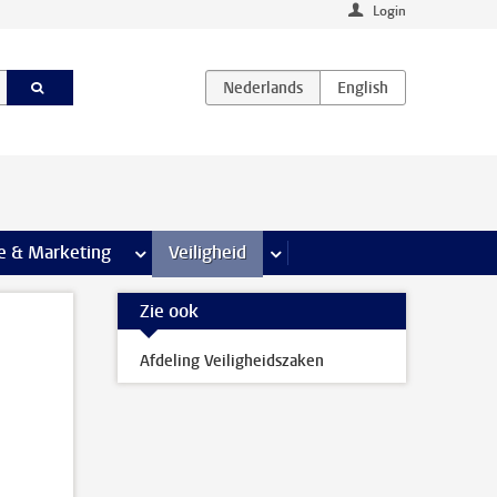
Login
agina’s
e & Marketing
meer Communicatie & Marketing pagina’s
Veiligheid
meer Veiligheid pagina’s
Zie ook
Afdeling Veiligheidszaken