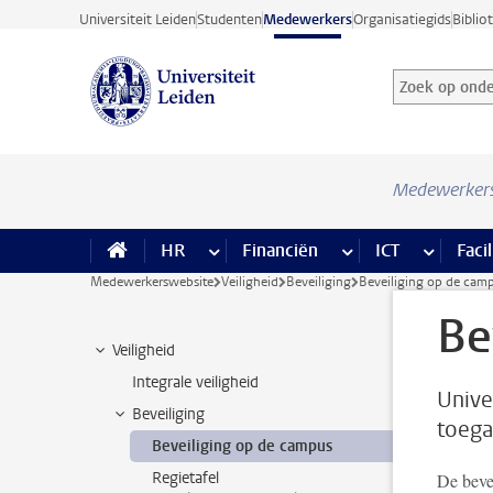
Ga direct naar de inhoud
Universiteit Leiden
Studenten
Medewerkers
Organisatiegids
Biblio
Zoek op onder
Zoekterm
Medewerker
HR
meer HR pagina’s
Financiën
meer Financiën pagi
ICT
meer ICT
Facil
Medewerkerswebsite
Veiligheid
Beveiliging
Beveiliging op de cam
Be
Veiligheid
Integrale veiligheid
Unive
Beveiliging
toega
Beveiliging op de campus
Regietafel
De beve