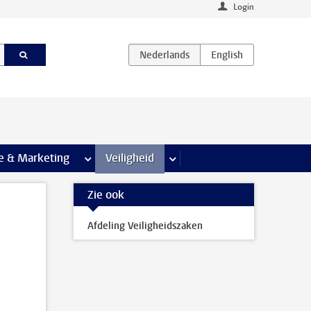
Login
agina’s
e & Marketing
meer Communicatie & Marketing pagina’s
Veiligheid
meer Veiligheid pagina’s
Zie ook
Afdeling Veiligheidszaken