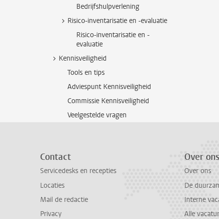
Bedrijfshulpverlening
Risico-inventarisatie en -evaluatie
Risico-inventarisatie en -
evaluatie
Kennisveiligheid
Tools en tips
Adviespunt Kennisveiligheid
Commissie Kennisveiligheid
Veelgestelde vragen
Contact
Over on
Servicedesks en recepties
Over ons
Locaties
De duurzame
Mail de redactie
Interne vac
Privacy
Alle vacatu