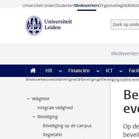
Ga direct naar de inhoud
Universiteit Leiden
Studenten
Medewerkers
Organisatiegids
Biblio
Zoek op onder
Zoekterm
Medewerker
HR
meer HR pagina’s
Financiën
meer Financiën pagi
ICT
meer ICT
Facil
Medewerkerswebsite
Veiligheid
Beveiliging
Beveiliging tijdens ev
Be
Veiligheid
ev
Integrale veiligheid
Beveiliging
Op de
Beveiliging op de campus
bevei
Regietafel