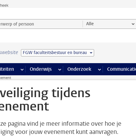
theek
werp of persoon en selecteer categorie
Alle
swebsite
FGW faculteitsbestuur en bureau
na’s
 pagina’s
iteiten
meer Faciliteiten pagina’s
Onderwijs
meer Onderwijs pagina’s
Onderzoek
meer Onderzoek p
Communicati
enement
veiliging tijdens
enement
ze pagina vind je meer informatie over hoe je
liging voor jouw evenement kunt aanvragen.