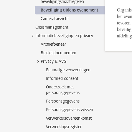
beveiligingsmaatregelen
Organise
Beveiliging tijdens evenement
het eve
Cameratoezicht
tevoren
Crisismanagement
beveilig
afdelin
Informatiebeveiliging en privacy
Archiefbeheer
Beleidsdocumenten
Privacy & AVG
Eenmalige verwerkingen
Informed consent
Onderzoek met
persoonsgegevens
Persoonsgegevens
Persoonsgegevens wissen
Verwerkersovereenkomst
Verwerkingsregister