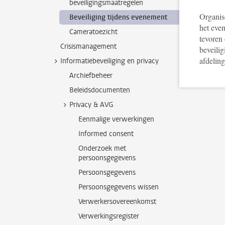
beveiligingsmaatregelen
Organise
Beveiliging tijdens evenement
het eve
Cameratoezicht
tevoren
Crisismanagement
beveilig
afdelin
Informatiebeveiliging en privacy
Archiefbeheer
Beleidsdocumenten
Privacy & AVG
Eenmalige verwerkingen
Informed consent
Onderzoek met
persoonsgegevens
Persoonsgegevens
Persoonsgegevens wissen
Verwerkersovereenkomst
Verwerkingsregister