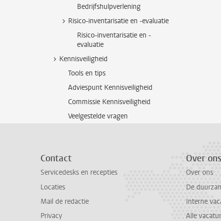
Bedrijfshulpverlening
Risico-inventarisatie en -evaluatie
Risico-inventarisatie en -
evaluatie
Kennisveiligheid
Tools en tips
Adviespunt Kennisveiligheid
Commissie Kennisveiligheid
Veelgestelde vragen
Contact
Over on
Servicedesks en recepties
Over ons
Locaties
De duurzame
Mail de redactie
Interne vac
Privacy
Alle vacatu