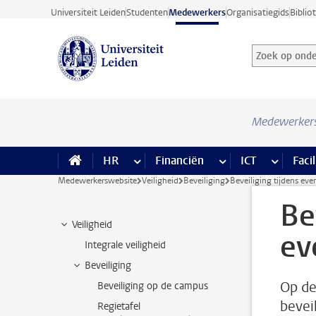
Ga direct naar de inhoud
Universiteit Leiden
Studenten
Medewerkers
Organisatiegids
Biblio
Zoek op onder
Zoekterm
Medewerker
HR
meer HR pagina’s
Financiën
meer Financiën pagi
ICT
meer ICT
Facil
Medewerkerswebsite
Veiligheid
Beveiliging
Beveiliging tijdens ev
Be
Veiligheid
ev
Integrale veiligheid
Beveiliging
Op de
Beveiliging op de campus
bevei
Regietafel