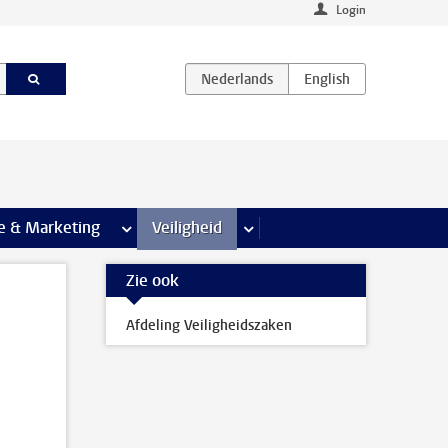
Login
agina’s
e & Marketing
meer Communicatie & Marketing pagina’s
Veiligheid
meer Veiligheid pagina’s
Zie ook
Afdeling Veiligheidszaken