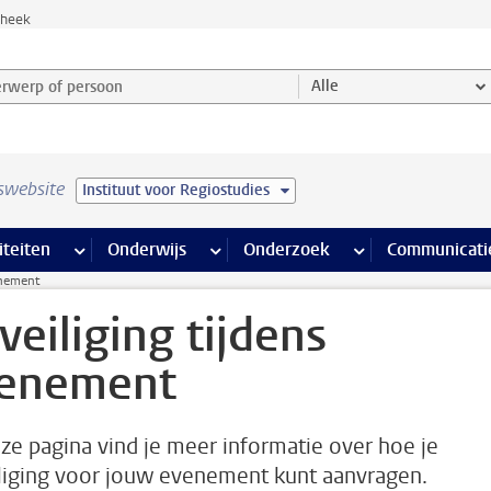
theek
werp of persoon en selecteer categorie
Alle
swebsite
Instituut voor Regiostudies
na’s
 pagina’s
iteiten
meer Faciliteiten pagina’s
Onderwijs
meer Onderwijs pagina’s
Onderzoek
meer Onderzoek p
Communicati
enement
veiliging tijdens
enement
ze pagina vind je meer informatie over hoe je
liging voor jouw evenement kunt aanvragen.