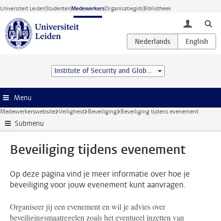
Ga direct naar de inhoud
Universiteit Leiden
Studenten
Medewerkers
Organisatiegids
Bibliotheek
toggle lo
Institute of Security and Global Affairs
Menu
Medewerkerswebsite
Veiligheid
Beveiliging
Beveiliging tijdens evenement
Submenu
Beveiliging tijdens evenement
Op deze pagina vind je meer informatie over hoe je
beveiliging voor jouw evenement kunt aanvragen.
Organiseer jij een evenement en wil je advies over
beveiligingsmaatregelen zoals het eventueel inzetten van