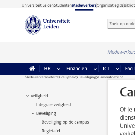
Ga direct naar de inhoud
Universiteit Leiden
Studenten
Medewerkers
Organisatiegids
Biblio
Zoek op onder
Zoekterm
Medewerker
HR
meer HR pagina’s
Financiën
meer Financiën pagi
ICT
meer ICT
Facil
Medewerkerswebsite
Veiligheid
Beveiliging
Cameratoezicht
Ca
Veiligheid
Integrale veiligheid
Of je
Beveiliging
dienst
Beveiliging op de campus
Unive
Regietafel
veili