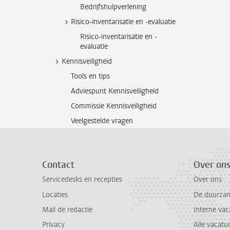
Bedrijfshulpverlening
Risico-inventarisatie en -evaluatie
Risico-inventarisatie en -
evaluatie
Kennisveiligheid
Tools en tips
Adviespunt Kennisveiligheid
Commissie Kennisveiligheid
Veelgestelde vragen
Contact
Over on
Servicedesks en recepties
Over ons
Locaties
De duurzame
Mail de redactie
Interne vac
Privacy
Alle vacatu