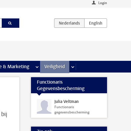
Login
agina’s
e & Marketing
meer Communicatie & Marketing pagina’s
Veiligheid
meer Veiligheid pagina’s
Functionaris
Gegevensbescherming
Julia Veltman
Functionaris
gegevensbescherming
 bij