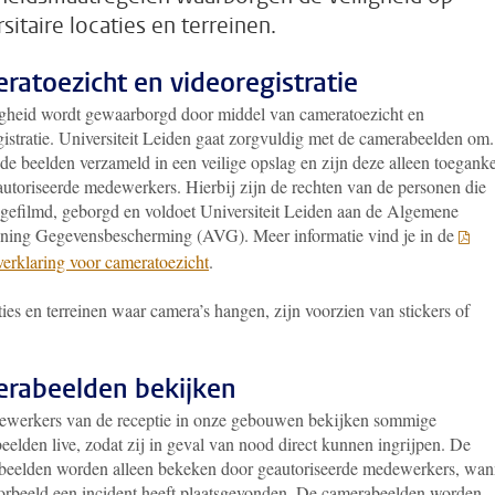
sitaire locaties en terreinen.
ratoezicht en videoregistratie
igheid wordt gewaarborgd door middel van cameratoezicht en
gistratie. Universiteit Leiden gaat zorgvuldig met de camerabeelden om
e beelden verzameld in een veilige opslag en zijn deze alleen toeganke
autoriseerde medewerkers. Hierbij zijn de rechten van de personen die
gefilmd, geborgd en voldoet Universiteit Leiden aan de Algemene
ning Gegevensbescherming (AVG). Meer informatie vind je in de
verklaring voor cameratoezicht
.
ies en terreinen waar camera’s hangen, zijn voorzien van stickers of
.
rabeelden bekijken
werkers van de receptie in onze gebouwen bekijken sommige
elden live, zodat zij in geval van nood direct kunnen ingrijpen. De
 beelden worden alleen bekeken door geautoriseerde medewerkers, wan
oorbeeld een incident heeft plaatsgevonden. De camerabeelden worden