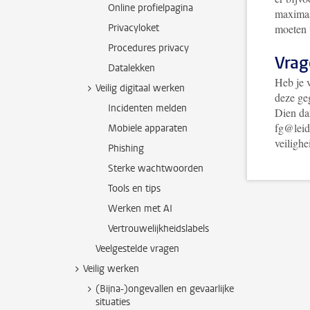
Online profielpagina
maximaa
Privacyloket
moeten 
Procedures privacy
Vrag
Datalekken
Heb je 
Veilig digitaal werken
deze ge
Incidenten melden
Dien da
fg@leide
Mobiele apparaten
veiligh
Phishing
Sterke wachtwoorden
Tools en tips
Werken met AI
Vertrouwelijkheidslabels
Veelgestelde vragen
Veilig werken
(Bijna-)ongevallen en gevaarlijke
situaties