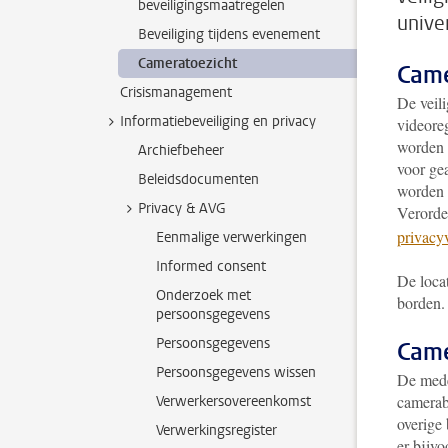
beveiligingsmaatregelen
univer
Beveiliging tijdens evenement
Cameratoezicht
Came
Crisismanagement
De veil
Informatiebeveiliging en privacy
videore
worden d
Archiefbeheer
voor ge
Beleidsdocumenten
worden 
Privacy & AVG
Verorde
privacy
Eenmalige verwerkingen
Informed consent
De locat
Onderzoek met
borden
persoonsgegevens
Persoonsgegevens
Came
Persoonsgegevens wissen
De mede
camerabe
Verwerkersovereenkomst
overige
Verwerkingsregister
er bijv