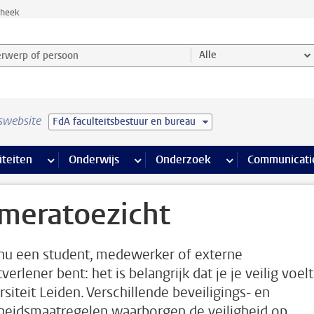
theek
werp of persoon en selecteer categorie
Alle
swebsite
FdA faculteitsbestuur en bureau
na’s
 pagina’s
iteiten
meer Faciliteiten pagina’s
Onderwijs
meer Onderwijs pagina’s
Onderzoek
meer Onderzoek p
Communicati
meratoezicht
 nu een student, medewerker of externe
verlener bent: het is belangrijk dat je je veilig voelt
rsiteit Leiden. Verschillende beveiligings- en
gheidsmaatregelen waarborgen de veiligheid op