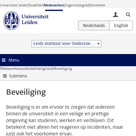
Ga direct naar de inhoud
Universiteit Leiden
Studenten
Medewerkers
Organisatiegids
Bibliotheek
toggle lo
Leids Instituut voor Onderzoek in de Natuurkunde (LION)
Menu
Medewerkerswebsite
Veiligheid
Beveiliging
Submenu
Beveiliging
Beveiliging is er om ervoor te zorgen dat iedereen
binnen de universiteit in een veilige en prettige
omgeving kan studeren, werken en verblijven. Dit
betekent niet alleen het reageren op incidenten, maar
juist ook het voorkomen ervan.