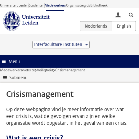
Ga direct naar de inhoud
Universiteit Leiden
Studenten
Medewerkers
Organisatiegids
Bibliotheek
toggle lo
Interfacultaire instituten
Menu
Medewerkerswebsite
Veiligheid
Crisismanagement
Submenu
Crisismanagement
Op deze webpagina vind je meer informatie over wat
een crisis is, wat de gevolgen ervan zijn en welke
organisatie wordt opgestart in het geval van een crisis.
Wat is een crisis?