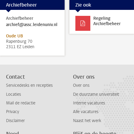
Archiefbeheer
Zie ook
Archiefbeheer
Regeling
Archiefbeheer
archief@assc.leidenuniv.nl
Oude UB
Rapenburg 70
2311 EZ Leiden
Contact
Over ons
Servicedesks en recepties
Over ons
Locaties
De duurzame universiteit
Mail de redactie
Interne vacatures
Privacy
Alle vacatures
Disclaimer
Naast het werk
Nood
Blijf op de hoogte