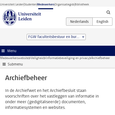
Ga direct naar de inhoud
Universiteit Leiden
Studenten
Medewerkers
Organisatiegids
Bibliotheek
FGW faculteitsbestuur en bureau
Menu
Medewerkerswebsite
Veiligheid
Informatiebeveiliging en privacy
Archiefbeheer
Submenu
Archiefbeheer
In de Archiefwet en het Archiefbesluit staan
voorschriften over het vastleggen van informatie in
onder meer (gedigitaliseerde) documenten,
informatiesystemen en websites.