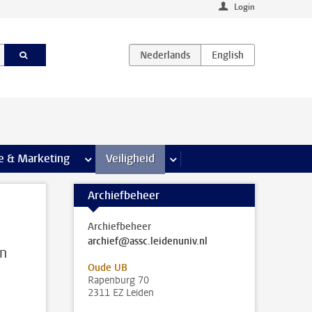
Login
agina’s
e & Marketing
meer Communicatie & Marketing pagina’s
Veiligheid
meer Veiligheid pagina’s
Archiefbeheer
Archiefbeheer
archief@assc.leidenuniv.nl
en
Oude UB
Rapenburg 70
2311 EZ Leiden