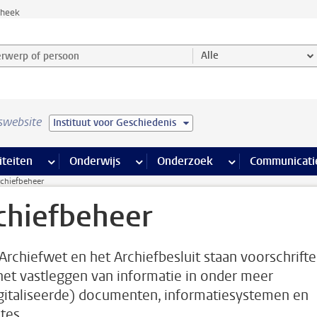
theek
werp of persoon en selecteer categorie
Alle
swebsite
Instituut voor Geschiedenis
na’s
 pagina’s
iteiten
meer Faciliteiten pagina’s
Onderwijs
meer Onderwijs pagina’s
Onderzoek
meer Onderzoek p
Communicati
rchiefbeheer
chiefbeheer
 Archiefwet en het Archiefbesluit staan voorschrift
het vastleggen van informatie in onder meer
gitaliseerde) documenten, informatiesystemen en
tes.