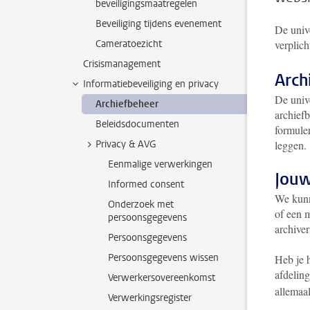
beveiligingsmaatregelen
Beveiliging tijdens evenement
De univ
Cameratoezicht
verplic
Crisismanagement
Arch
Informatiebeveiliging en privacy
De unive
Archiefbeheer
archief
Beleidsdocumenten
formuler
Privacy & AVG
leggen. 
Eenmalige verwerkingen
Jouw
Informed consent
We kunn
Onderzoek met
of een 
persoonsgegevens
archive
Persoonsgegevens
Persoonsgegevens wissen
Heb je 
afdelin
Verwerkersovereenkomst
allemaa
Verwerkingsregister