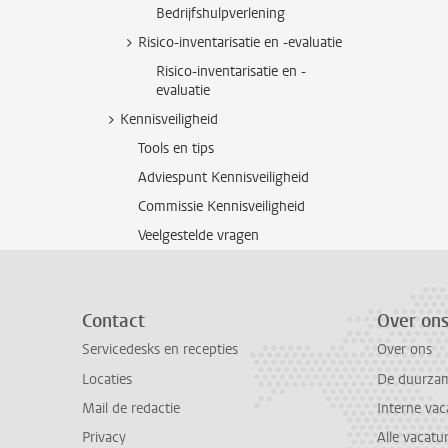
Bedrijfshulpverlening
Risico-inventarisatie en -evaluatie
Risico-inventarisatie en -
evaluatie
Kennisveiligheid
Tools en tips
Adviespunt Kennisveiligheid
Commissie Kennisveiligheid
Veelgestelde vragen
Contact
Over on
Servicedesks en recepties
Over ons
Locaties
De duurzame
Mail de redactie
Interne vac
Privacy
Alle vacatu