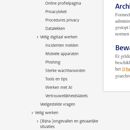
Online profielpagina
Arch
Privacyloket
Formeel 
Procedures privacy
administ
gestopt 
Datalekken
normen 
Veilig digitaal werken
Incidenten melden
Bewa
Mobiele apparaten
Er geld
beschikb
Phishing
het
ba
Sterke wachtwoorden
gearchiv
Tools en tips
Werken met AI
Vertrouwelijkheidslabels
Veelgestelde vragen
Veilig werken
(Bijna-)ongevallen en gevaarlijke
situaties