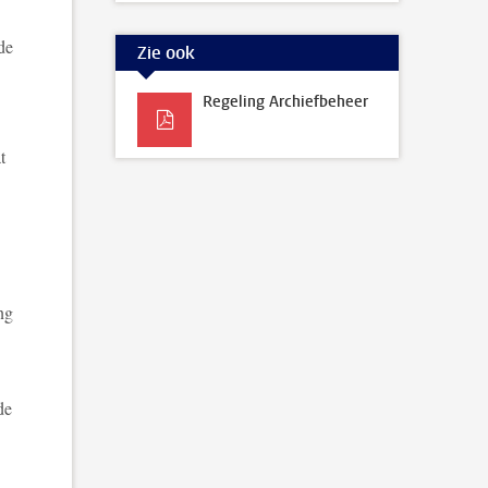
de
Zie ook
Regeling Archiefbeheer
t
ng
de