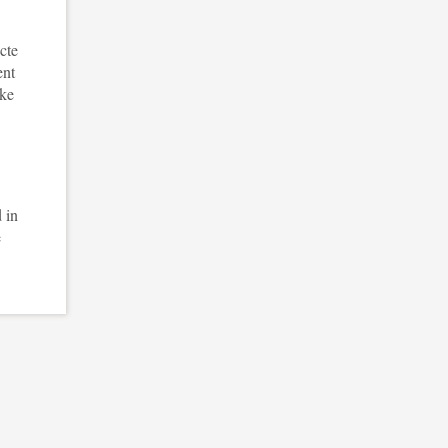
cte
ent
jke
 in
e