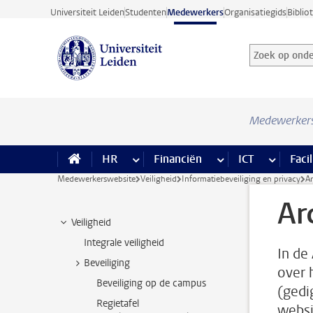
Ga direct naar de inhoud
Universiteit Leiden
Studenten
Medewerkers
Organisatiegids
Biblio
Zoek op onder
Zoekterm
Medewerker
HR
meer HR pagina’s
Financiën
meer Financiën pagi
ICT
meer ICT
Facil
Medewerkerswebsite
Veiligheid
Informatiebeveiliging en privacy
A
Ar
Veiligheid
Integrale veiligheid
In de
Beveiliging
over 
Beveiliging op de campus
(gedi
Regietafel
websi