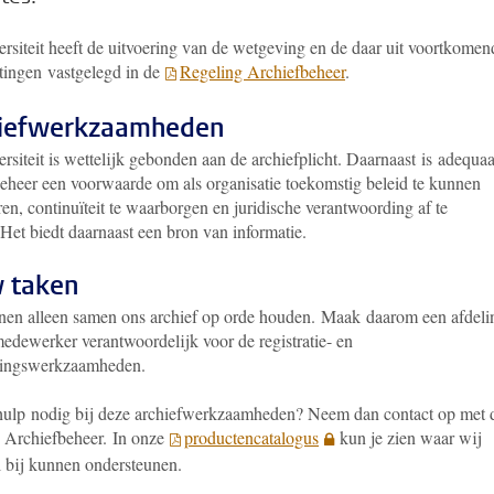
ersiteit heeft de uitvoering van de wetgeving en de daar uit voortkomen
htingen vastgelegd in de
Regeling Archiefbeheer
.
iefwerkzaamheden
rsiteit is wettelijk gebonden aan de archiefplicht. Daarnaast is adequaa
beheer een voorwaarde om als organisatie toekomstig beleid te kunnen
en, continuïteit te waarborgen en juridische verantwoording af te
Het biedt daarnaast een bron van informatie.
 taken
en alleen samen ons archief op orde houden. Maak daarom een afdeli
medewerker verantwoordelijk voor de registratie- en
ringswerkzaamheden.
hulp nodig bij deze archiefwerkzaamheden? Neem dan contact op met 
g Archiefbeheer. In onze
productencatalogus
kun je zien waar wij
l bij kunnen ondersteunen.