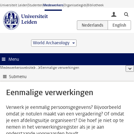
Ga direct naar de inhoud
Universiteit Leiden
Studenten
Medewerkers
Organisatiegids
Bibliotheek
toggle lo
World Archaeology
Menu
Medewerkerswebsite
...
Eenmalige verwerkingen
too
Submenu
Eenmalige verwerkingen
Verwerk je eenmalig persoonsgegevens? Bijvoorbeeld
omdat je notulen maakt van een vergadering? Of omdat
je een afdelingsuitje organiseert? Die hoef je niet op te
nemen in het verwerkingsregister als je je aan
onderstaande voorwaarden houdt.