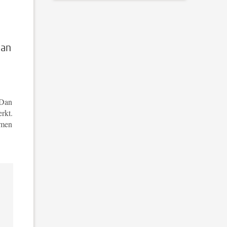
dan
 Dan
rkt.
omen