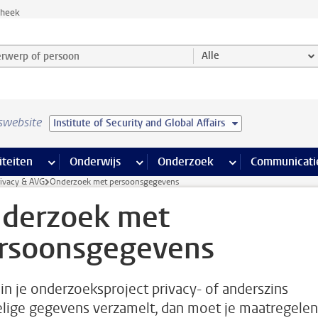
theek
werp of persoon en selecteer categorie
Alle
swebsite
Institute of Security and Global Affairs
na’s
 pagina’s
iteiten
meer Faciliteiten pagina’s
Onderwijs
meer Onderwijs pagina’s
Onderzoek
meer Onderzoek p
Communicati
rivacy & AVG
Onderzoek met persoonsgegevens
derzoek met
rsoonsgegevens
e in je onderzoeksproject privacy- of anderszins
lige gegevens verzamelt, dan moet je maatregelen