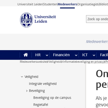
Ga direct naar de inhoud
Universiteit Leiden
Studenten
Medewerkers
Organisatiegids
Biblio
Zoek op onder
Zoekterm
Medewerker
HR
meer HR pagina’s
Financiën
meer Financiën pagi
ICT
meer ICT
Facil
Medewerkerswebsite
Veiligheid
Informatiebeveiliging en privacy
P
On
Veiligheid
pe
Integrale veiligheid
Beveiliging
Als j
Beveiliging op de campus
gevoe
Regietafel