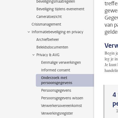
beveiligingsmaatregelen
treff
Beveiliging tijdens evenement
gewer
Cameratoezicht
Gegev
van p
Crisismanagement
gelde
Informatiebeveiliging en privacy
Archiefbeheer
Verw
Beleidsdocumenten
Begin j
Privacy & AVG
leg je i
Eenmalige verwerkingen
Je kunt
handeli
Informed consent
Onderzoek met
persoonsgegevens
Persoonsgegevens
4
Persoonsgegevens wissen
p
Verwerkersovereenkomst
Verwerkingsregister