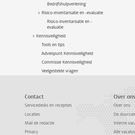
Bedrijfshulpverlening
Risico-inventarisatie en -evaluatie
Risico-inventarisatie en -
evaluatie
Kennisveiligheid
Tools en tips
Adviespunt Kennisveiligheid
Commissie Kennisveiligheid
Veelgestelde vragen
Contact
Over on
Servicedesks en recepties
Over ons
Locaties
De duurzame
Mail de redactie
Interne vac
Privacy
Alle vacatu