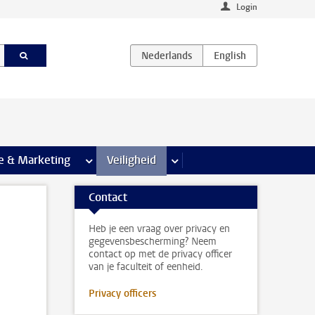
Login
agina’s
e & Marketing
meer Communicatie & Marketing pagina’s
Veiligheid
meer Veiligheid pagina’s
Contact
Heb je een vraag over privacy en
gegevensbescherming? Neem
contact op met de privacy officer
van je faculteit of eenheid.
Privacy officers