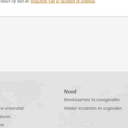
ntact op met de
redacteur van je faculteit of eenheid
.
s
Nood
Bereikbaarheid bij noodgevallen
 universiteit
Melden incidenten en ongevallen
atures
res