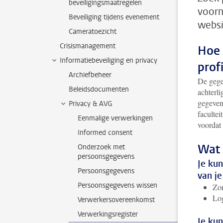
beveiligingsmaatregelen
voorn
Beveiliging tijdens evenement
websi
Cameratoezicht
Crisismanagement
Hoe 
Informatiebeveiliging en privacy
prof
Archiefbeheer
De gege
Beleidsdocumenten
achterl
gegeven
Privacy & AVG
facultei
Eenmalige verwerkingen
voordat
Informed consent
Wat 
Onderzoek met
persoonsgegevens
Je kun
Persoonsgegevens
van je
Persoonsgegevens wissen
Zor
Lo
Verwerkersovereenkomst
Verwerkingsregister
Je kun