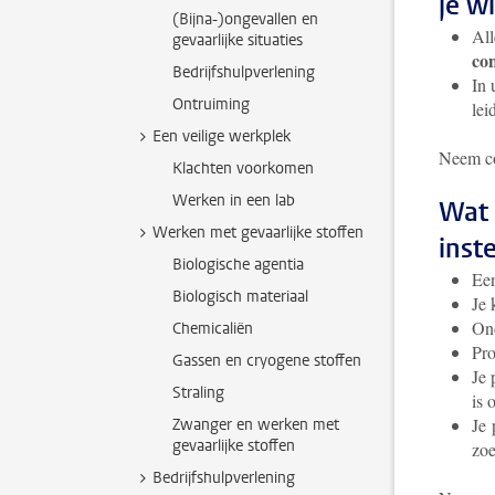
je w
(Bijna-)ongevallen en
All
gevaarlijke situaties
con
Bedrijfshulpverlening
In 
Ontruiming
lei
Een veilige werkplek
Neem co
Klachten voorkomen
Werken in een lab
Wat 
Werken met gevaarlijke stoffen
inst
Biologische agentia
Een
Biologisch materiaal
Je
Ond
Chemicaliën
Pro
Gassen en cryogene stoffen
Je 
Straling
is 
Je 
Zwanger en werken met
gevaarlijke stoffen
zoe
Bedrijfshulpverlening