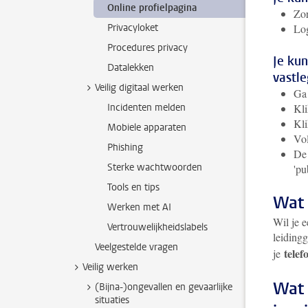
Online profielpagina
Zor
Privacyloket
Lo
Procedures privacy
Je kun
Datalekken
vastl
Veilig digitaal werken
Ga
Incidenten melden
Kli
Kl
Mobiele apparaten
Vol
Phishing
De 
Sterke wachtwoorden
'pu
Tools en tips
Wat 
Werken met AI
Wil je 
Vertrouwelijkheidslabels
leiding
Veelgestelde vragen
tele
je
Veilig werken
Wat 
(Bijna-)ongevallen en gevaarlijke
situaties