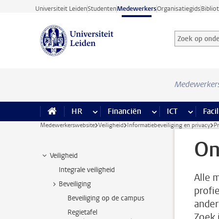
Ga direct naar de inhoud
Universiteit Leiden
Studenten
Medewerkers
Organisatiegids
Biblio
Zoek op onder
Zoekterm
Medewerker
HR
meer HR pagina’s
Financiën
meer Financiën pagi
ICT
meer ICT
Facil
Medewerkerswebsite
Veiligheid
Informatiebeveiliging en privacy
P
On
Veiligheid
Integrale veiligheid
Alle 
Beveiliging
profi
Beveiliging op de campus
ander
Regietafel
Zoek 