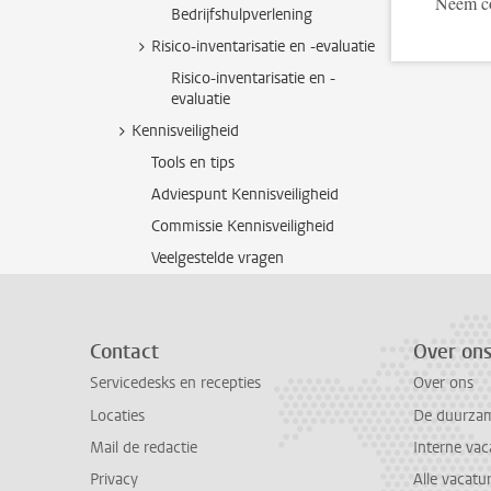
Neem co
Bedrijfshulpverlening
Risico-inventarisatie en -evaluatie
Risico-inventarisatie en -
evaluatie
Kennisveiligheid
Tools en tips
Adviespunt Kennisveiligheid
Commissie Kennisveiligheid
Veelgestelde vragen
Contact
Over on
Servicedesks en recepties
Over ons
Locaties
De duurzame
Mail de redactie
Interne vac
Privacy
Alle vacatu