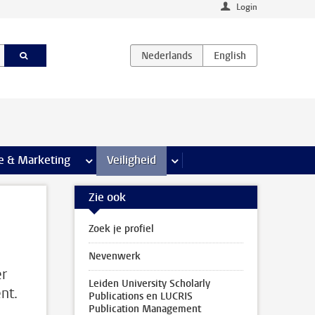
Login
agina’s
e & Marketing
meer Communicatie & Marketing pagina’s
Veiligheid
meer Veiligheid pagina’s
Zie ook
Zoek je profiel
Nevenwerk
er
Leiden University Scholarly
nt.
Publications en LUCRIS
Publication Management