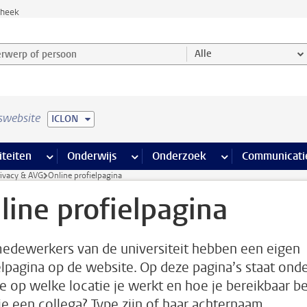
theek
werp of persoon en selecteer categorie
Alle
swebsite
ICLON
na’s
 pagina’s
iteiten
meer Faciliteiten pagina’s
Onderwijs
meer Onderwijs pagina’s
Onderzoek
meer Onderzoek p
Communicati
rivacy & AVG
Online profielpagina
line profielpagina
medewerkers van de universiteit hebben een eigen
elpagina op de website. Op deze pagina’s staat ond
e op welke locatie je werkt en hoe je bereikbaar be
je een collega? Type zijn of haar achternaam,