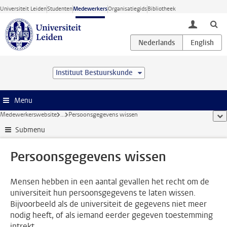
Ga direct naar de inhoud
Universiteit Leiden
Studenten
Medewerkers
Organisatiegids
Bibliotheek
toggle lo
Instituut Bestuurskunde
Menu
Medewerkerswebsite
...
Persoonsgegevens wissen
too
Submenu
Persoonsgegevens wissen
Mensen hebben in een aantal gevallen het recht om de
universiteit hun persoonsgegevens te laten wissen.
Bijvoorbeeld als de universiteit de gegevens niet meer
nodig heeft, of als iemand eerder gegeven toestemming
intrekt.