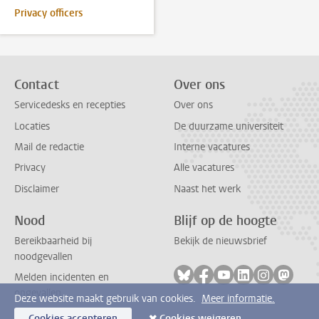
Privacy officers
Contact
Over ons
Servicedesks en recepties
Over ons
Locaties
De duurzame universiteit
Mail de redactie
Interne vacatures
Privacy
Alle vacatures
Disclaimer
Naast het werk
Nood
Blijf op de hoogte
Bereikbaarheid bij
Bekijk de nieuwsbrief
noodgevallen
Volg ons op bluesky
Volg ons op facebook
Volg ons op youtub
Volg ons op li
Volg ons o
Volg 
Melden incidenten en
ongevallen
Deze website maakt gebruik van cookies.
Meer informatie.
Cookies accepteren
Cookies weigeren