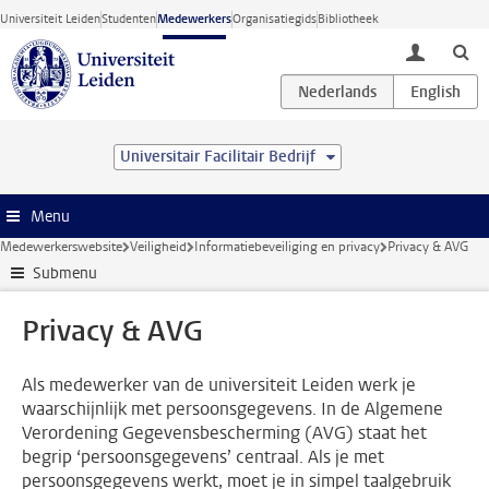
Ga direct naar de inhoud
Universiteit Leiden
Studenten
Medewerkers
Organisatiegids
Bibliotheek
toggle lo
Universitair Facilitair Bedrijf
Menu
Medewerkerswebsite
Veiligheid
Informatiebeveiliging en privacy
Privacy & AVG
Submenu
Privacy & AVG
Als medewerker van de universiteit Leiden werk je
waarschijnlijk met persoonsgegevens. In de Algemene
Verordening Gegevensbescherming (AVG) staat het
begrip ‘persoonsgegevens’ centraal. Als je met
persoonsgegevens werkt, moet je in simpel taalgebruik