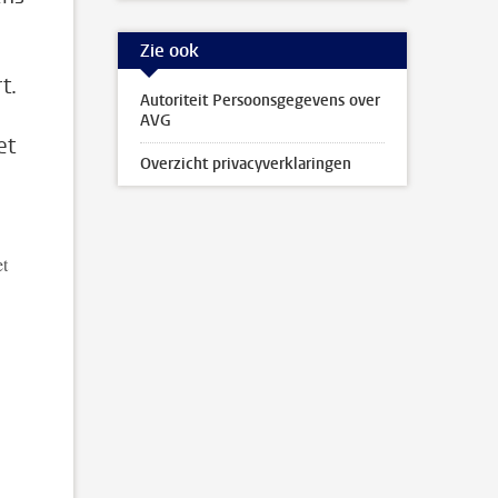
Zie ook
t.
Autoriteit Persoonsgegevens over
AVG
et
Overzicht privacyverklaringen
et