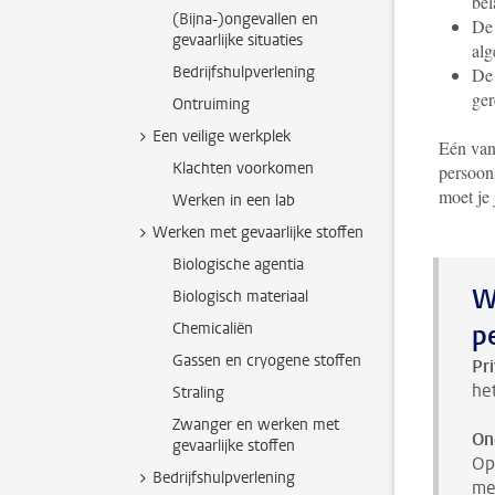
bel
(Bijna-)ongevallen en
De 
gevaarlijke situaties
alg
Bedrijfshulpverlening
De 
ger
Ontruiming
Een veilige werkplek
Eén van
Klachten voorkomen
persoon
moet je
Werken in een lab
Werken met gevaarlijke stoffen
Biologische agentia
W
Biologisch materiaal
Chemicaliën
p
Gassen en cryogene stoffen
Pr
he
Straling
Zwanger en werken met
On
gevaarlijke stoffen
O
Bedrijfshulpverlening
me