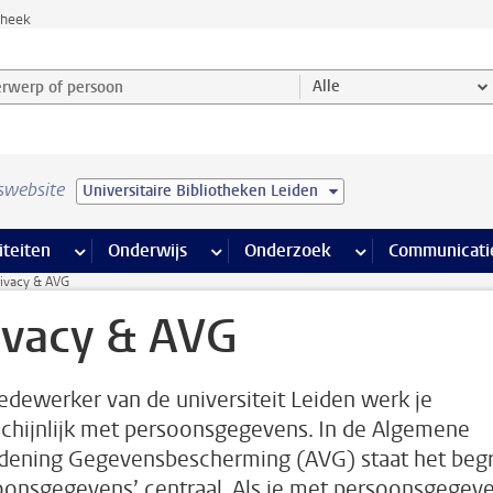
theek
werp of persoon en selecteer categorie
Alle
swebsite
Universitaire Bibliotheken Leiden
na’s
 pagina’s
iteiten
meer Faciliteiten pagina’s
Onderwijs
meer Onderwijs pagina’s
Onderzoek
meer Onderzoek p
Communicati
rivacy & AVG
ivacy & AVG
edewerker van de universiteit Leiden werk je
chijnlijk met persoonsgegevens. In de Algemene
dening Gegevensbescherming (AVG) staat het begr
oonsgegevens’ centraal. Als je met persoonsgegev