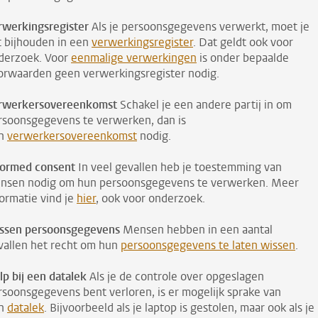
rwerkingsregister
Als je persoonsgegevens verwerkt, moet je
t bijhouden in een
verwerkingsregister
. Dat geldt ook voor
derzoek. Voor
eenmalige verwerkingen
is onder bepaalde
orwaarden geen verwerkingsregister nodig.
rwerkersovereenkomst
Schakel je een andere partij in om
rsoonsgegevens te verwerken, dan is
n
verwerkersovereenkomst
nodig.
formed consent
In veel gevallen heb je toestemming van
nsen nodig om hun persoonsgegevens te verwerken. Meer
formatie vind je
hier
, ook voor onderzoek.
ssen persoonsgegevens
Mensen hebben in een aantal
vallen het recht om hun
persoonsgegevens te laten wissen
.
lp bij een datalek
Als je de controle over opgeslagen
rsoonsgegevens bent verloren, is er mogelijk sprake van
n
datalek
. Bijvoorbeeld als je laptop is gestolen, maar ook als je