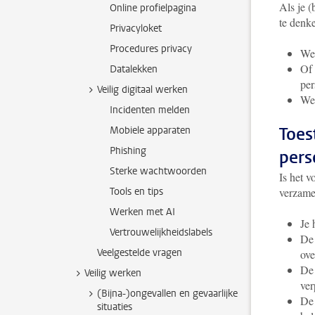
Als je 
Online profielpagina
te denke
Privacyloket
Procedures privacy
Wel
Of 
Datalekken
per
Veilig digitaal werken
Wel
Incidenten melden
Toes
Mobiele apparaten
Phishing
pers
Sterke wachtwoorden
Is het 
Tools en tips
verzame
Werken met AI
Je 
Vertrouwelijkheidslabels
De 
Veelgestelde vragen
ove
De 
Veilig werken
ver
(Bijna-)ongevallen en gevaarlijke
De 
situaties