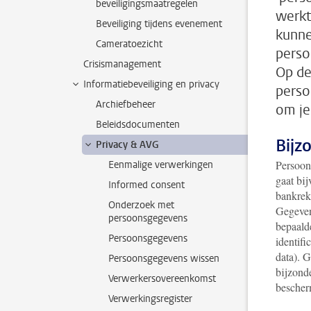
beveiligingsmaatregelen
werkt
Beveiliging tijdens evenement
kunne
Cameratoezicht
perso
Crisismanagement
Op de
Informatiebeveiliging en privacy
perso
Archiefbeheer
om je
Beleidsdocumenten
Bijz
Privacy & AVG
Persoons
Eenmalige verwerkingen
gaat bi
Informed consent
bankrek
Onderzoek met
Gegeven
persoonsgegevens
bepaald
Persoonsgegevens
identifi
data). 
Persoonsgegevens wissen
bijzond
Verwerkersovereenkomst
bescher
Verwerkingsregister