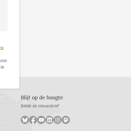
en
 een
 in
Blijf op de hoogte
Bekijk de nieuwsbrief
Volg ons op bluesky
Volg ons op facebook
Volg ons op youtube
Volg ons op linkedin
Volg ons op instagram
Volg ons op mastodon