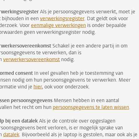
rwerkingsregister
Als je persoonsgegevens verwerkt, moet je
t bijhouden in een
verwerkingsregister
. Dat geldt ook voor
derzoek. Voor
eenmalige verwerkingen
is onder bepaalde
orwaarden geen verwerkingsregister nodig.
rwerkersovereenkomst
Schakel je een andere partij in om
rsoonsgegevens te verwerken, dan is
n
verwerkersovereenkomst
nodig.
formed consent
In veel gevallen heb je toestemming van
nsen nodig om hun persoonsgegevens te verwerken. Meer
formatie vind je
hier
, ook voor onderzoek.
ssen persoonsgegevens
Mensen hebben in een aantal
vallen het recht om hun
persoonsgegevens te laten wissen
.
lp bij een datalek
Als je de controle over opgeslagen
rsoonsgegevens bent verloren, is er mogelijk sprake van
n
datalek
. Bijvoorbeeld als je laptop is gestolen, maar ook als je