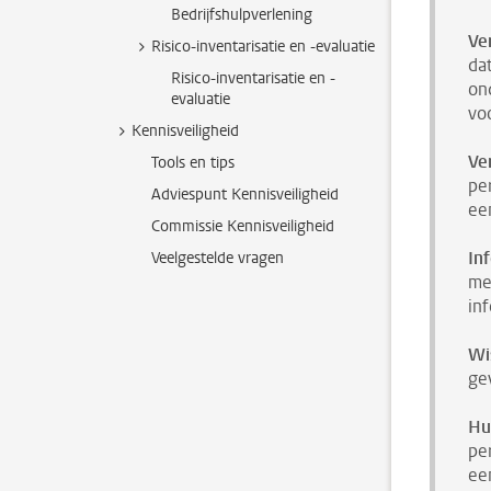
Bedrijfshulpverlening
Ve
Risico-inventarisatie en -evaluatie
da
Risico-inventarisatie en -
on
evaluatie
vo
Kennisveiligheid
Ve
Tools en tips
pe
Adviespunt Kennisveiligheid
ee
Commissie Kennisveiligheid
In
Veelgestelde vragen
me
in
Wi
ge
Hu
pe
ee