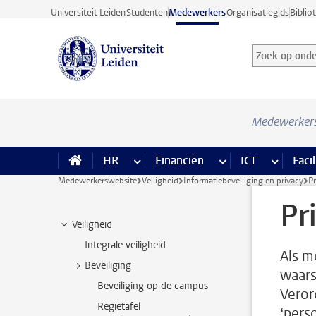
Ga direct naar de inhoud
Universiteit Leiden
Studenten
Medewerkers
Organisatiegids
Biblio
Zoek op onder
Zoekterm
Medewerker
HR
meer HR pagina’s
Financiën
meer Financiën pagi
ICT
meer ICT
Facil
Medewerkerswebsite
Veiligheid
Informatiebeveiliging en privacy
P
Pr
Veiligheid
Integrale veiligheid
Als m
Beveiliging
waars
Beveiliging op de campus
Veror
Regietafel
‘pers