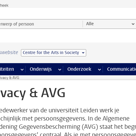
theek
werp of persoon en selecteer categorie
Alle
swebsite
Centre for the Arts in Society
na’s
 pagina’s
iteiten
meer Faciliteiten pagina’s
Onderwijs
meer Onderwijs pagina’s
Onderzoek
meer Onderzoek p
Communicati
rivacy & AVG
ivacy & AVG
edewerker van de universiteit Leiden werk je
chijnlijk met persoonsgegevens. In de Algemene
dening Gegevensbescherming (AVG) staat het begr
oonsgegevens’ centraal. Als je met persoonsgegev