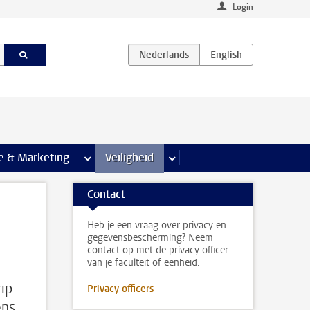
Login
agina’s
e & Marketing
meer Communicatie & Marketing pagina’s
Veiligheid
meer Veiligheid pagina’s
Contact
Heb je een vraag over privacy en
gegevensbescherming? Neem
contact op met de privacy officer
van je faculteit of eenheid.
ip
Privacy officers
ens