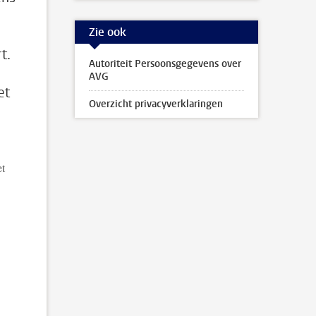
Zie ook
t.
Autoriteit Persoonsgegevens over
AVG
et
Overzicht privacyverklaringen
et