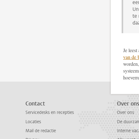
ee
Uni
te
da
Je lees
van de 
worden,
systeem 
hoeverre
Contact
Over on
Servicedesks en recepties
Over ons
Locaties
De duurzame
Mail de redactie
Interne vac