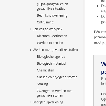
bel
(Bijna-)ongevallen en
De 
gevaarlijke situaties
alg
Bedrijfshulpverlening
De 
ger
Ontruiming
Een veilige werkplek
Eén van
Klachten voorkomen
persoon
moet je
Werken in een lab
Werken met gevaarlijke stoffen
Biologische agentia
W
Biologisch materiaal
Chemicaliën
p
Gassen en cryogene stoffen
Pr
he
Straling
Zwanger en werken met
On
gevaarlijke stoffen
O
Bedrijfshulpverlening
me