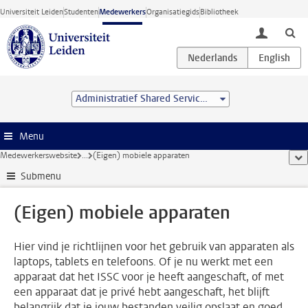
Ga direct naar de inhoud
Universiteit Leiden
Studenten
Medewerkers
Organisatiegids
Bibliotheek
toggle lo
Administratief Shared Service Centre
Menu
Medewerkerswebsite
...
(Eigen) mobiele apparaten
too
Submenu
(Eigen) mobiele apparaten
Hier vind je richtlijnen voor het gebruik van apparaten als
laptops, tablets en telefoons. Of je nu werkt met een
apparaat dat het ISSC voor je heeft aangeschaft, of met
een apparaat dat je privé hebt aangeschaft, het blijft
belangrijk dat je jouw bestanden veilig opslaat en goed