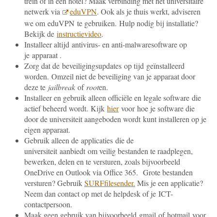
trein of in een hotel? Maak verbinding met het universitaire
netwerk via
eduVPN
. Ook als je thuis werkt, adviseren
we om eduVPN te gebruiken. Hulp nodig bij installatie?
Bekijk de
instructievideo
.
Installeer altijd antivirus- en anti-malwaresoftware op
je apparaat .
Zorg dat de beveiligingsupdates op tijd geïnstalleerd
worden. Omzeil niet de beveiliging van je apparaat door
deze te
jailbreak
of
root
en.
Installeer en gebruik alleen officiële en legale software die
actief beheerd wordt. Kijk
hier
voor hoe je software die
door de universiteit aangeboden wordt kunt installeren op je
eigen apparaat.
Gebruik alleen de applicaties die de
universiteit aanbiedt om veilig bestanden te raadplegen,
bewerken, delen en te versturen, zoals bijvoorbeeld
OneDrive en Outlook via Office 365. Grote bestanden
versturen? Gebruik
SURFfilesender.
Mis je een applicatie?
Neem dan contact op met de helpdesk of je ICT-
contactpersoon.
Maak geen gebruik van bijvoorbeeld gmail of hotmail voor