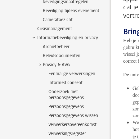
beveiligingsmaatregelen
dat j
Beveiliging tijdens evenement
vertr
Cameratoezicht
Crisismanagement
Brin
Informatiebeveiliging en privacy
Heb je e
Archiefbeheer
gebruikt
wissel j
Beleidsdocumenten
correct 
Privacy & AVG
Eenmalige verwerkingen
De unive
Informed consent
Geb
Onderzoek met
doo
persoonsgegevens
gep
Persoonsgegevens
zor
zor
Persoonsgegevens wissen
Wer
Verwerkersovereenkomst
hot
Verwerkingsregister
je 