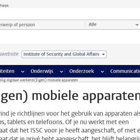
theek
werp of persoon en selecteer categorie
Alle
swebsite
Institute of Security and Global Affairs
na’s
 pagina’s
iteiten
meer Faciliteiten pagina’s
Onderwijs
meer Onderwijs pagina’s
Onderzoek
meer Onderzoek p
Communicati
ilig digitaal werken
(Eigen) mobiele apparaten
igen) mobiele apparate
vind je richtlijnen voor het gebruik van apparaten al
ps, tablets en telefoons. Of je nu werkt met een
aat dat het ISSC voor je heeft aangeschaft, of met 
at dat je privé hebt aangeschaft, het blijft belangri