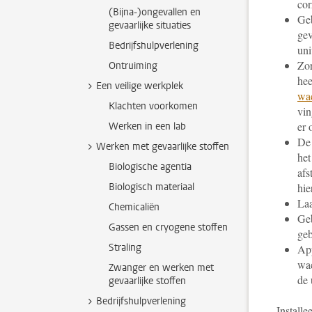
cor
(Bijna-)ongevallen en
Ge
gevaarlijke situaties
gev
Bedrijfshulpverlening
uni
Zor
Ontruiming
hee
Een veilige werkplek
wa
Klachten voorkomen
vin
er 
Werken in een lab
De 
Werken met gevaarlijke stoffen
het
Biologische agentia
afs
Biologisch materiaal
hie
Laa
Chemicaliën
Geb
Gassen en cryogene stoffen
geb
Straling
App
wac
Zwanger en werken met
de 
gevaarlijke stoffen
Bedrijfshulpverlening
Installe