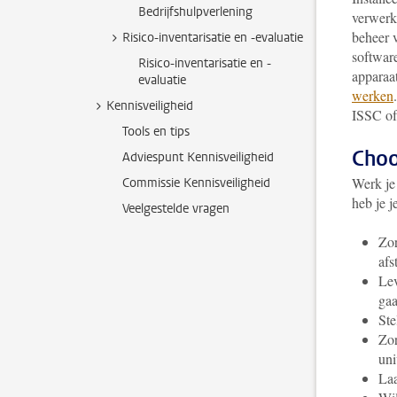
Bedrijfshulpverlening
verwerkt
beheer v
Risico-inventarisatie en -evaluatie
softwar
Risico-inventarisatie en -
apparaat
evaluatie
werken
Kennisveiligheid
ISSC of
Tools en tips
Choo
Adviespunt Kennisveiligheid
Werk je
Commissie Kennisveiligheid
heb je j
Veelgestelde vragen
Zor
afs
Lev
gaa
Ste
Zor
uni
Laa