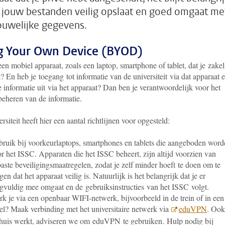
e jouw bestanden veilig opslaat en goed omgaat me
ouwelijke gegevens.
g Your Own Device (BYOD)
en mobiel apparaat, zoals een laptop, smartphone of tablet, dat je zakel
? En heb je toegang tot informatie van de universiteit via dat apparaat 
e informatie uit via het apparaat? Dan ben je verantwoordelijk voor het
beheren van de informatie.
rsiteit heeft hier een aantal richtlijnen voor opgesteld:
ruik bij voorkeurlaptops, smartphones en tablets die aangeboden word
r het ISSC. Apparaten die het ISSC beheert, zijn altijd voorzien van
aste beveiligingsmaatregelen, zodat je zelf minder hoeft te doen om te
gen dat het apparaat veilig is. Natuurlijk is het belangrijk dat je er
gvuldig mee omgaat en de gebruiksinstructies van het ISSC volgt.
k je via een openbaar WIFI-netwerk, bijvoorbeeld in de trein of in een
el? Maak verbinding met het universitaire netwerk via
eduVPN
. Ook
thuis werkt, adviseren we om eduVPN te gebruiken. Hulp nodig bij