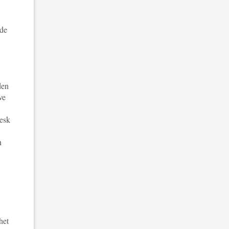
 de
den
ve
desk
n
het