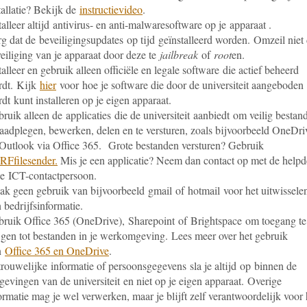
tallatie? Bekijk de
instructievideo
.
talleer altijd antivirus- en anti-malwaresoftware op je apparaat .
g dat de beveiligingsupdates op tijd geïnstalleerd worden. Omzeil niet
eiliging van je apparaat door deze te
jailbreak
of
root
en.
talleer en gebruik alleen officiële en legale software die actief beheerd
rdt. Kijk
hier
voor hoe je software die door de universiteit aangeboden
dt kunt installeren op je eigen apparaat.
ruik alleen de applicaties die de universiteit aanbiedt om veilig bestan
raadplegen, bewerken, delen en te versturen, zoals bijvoorbeeld OneDri
Outlook via Office 365. Grote bestanden versturen? Gebruik
Ffilesender.
Mis je een applicatie? Neem dan contact op met de help
je ICT-contactpersoon.
k geen gebruik van bijvoorbeeld gmail of hotmail voor het uitwissele
 bedrijfsinformatie.
ruik Office 365 (OneDrive), Sharepoint of Brightspace om toegang te
jgen tot bestanden in je werkomgeving. Lees meer over het gebruik
n
Office 365 en OneDrive
.
rouwelijke informatie of persoonsgegevens sla je altijd op binnen de
evingen van de universiteit en niet op je eigen apparaat. Overige
ormatie mag je wel verwerken, maar je blijft zelf verantwoordelijk voor 