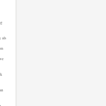
ng
 als
 om
 we
jk
an
a