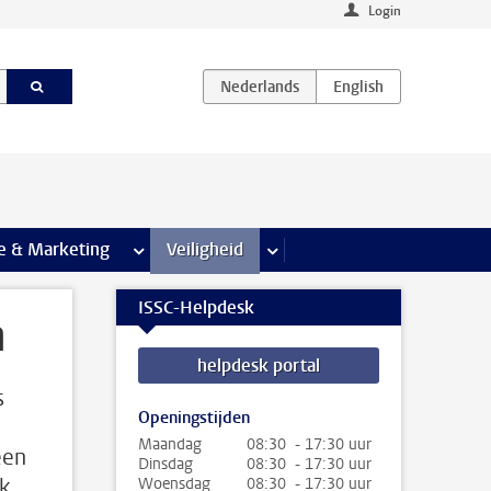
Login
agina’s
e & Marketing
meer Communicatie & Marketing pagina’s
Veiligheid
meer Veiligheid pagina’s
ISSC-Helpdesk
n
helpdesk portal
s
Openingstijden
Maandag
08:30 - 17:30 uur
een
Dinsdag
08:30 - 17:30 uur
jk
Woensdag
08:30 - 17:30 uur