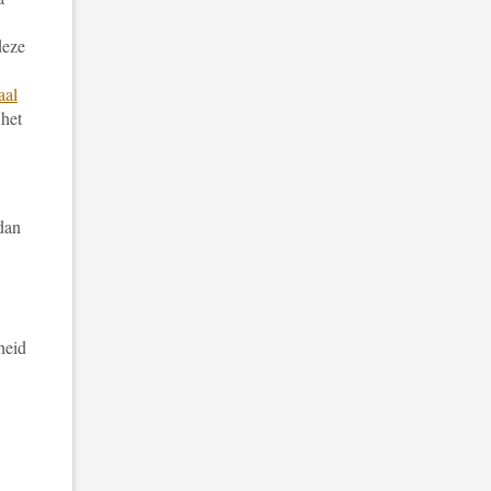
deze
aal
 het
dan
nheid