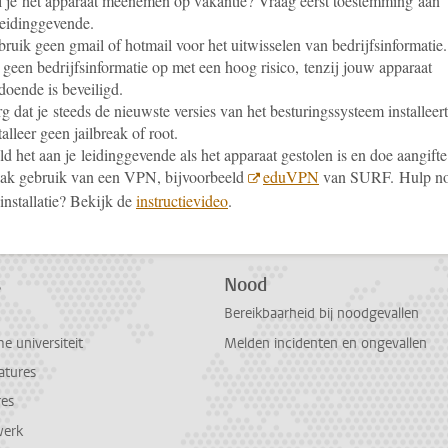
 je het apparaat meenemen op vakantie? Vraag eerst toestemming aan
leidinggevende.
ruik geen gmail of hotmail voor het uitwisselen van bedrijfsinformatie.
 geen bedrijfsinformatie op met een hoog risico, tenzij jouw apparaat
doende is beveiligd.
g dat je steeds de nieuwste versies van het besturingssysteem installeert
talleer geen jailbreak of root.
d het aan je leidinggevende als het apparaat gestolen is en doe aangifte
ak gebruik van een VPN, bijvoorbeeld
eduVPN
van SURF. Hulp n
 installatie? Bekijk de
instructievideo
.
s
Nood
Bereikbaarheid bij noodgevallen
 universiteit
Melden incidenten en ongevallen
atures
res
werk