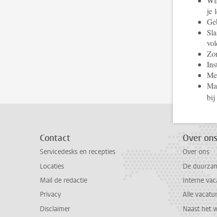
Wil
je 
Geb
Sla
vol
Zor
Ins
Mel
Ma
bij
Contact
Over on
Servicedesks en recepties
Over ons
Locaties
De duurzame
Mail de redactie
Interne vac
Privacy
Alle vacatu
Disclaimer
Naast het 