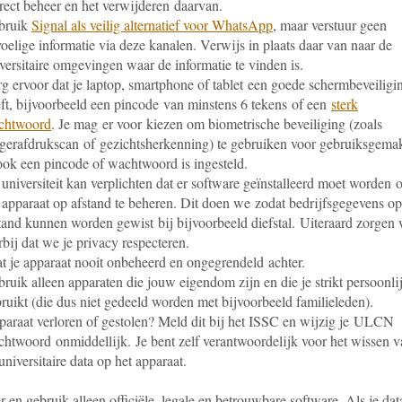
rect beheer en het verwijderen daarvan.
bruik
Signal als veilig alternatief voor WhatsApp
, maar verstuur geen
oelige informatie via deze kanalen. Verwijs in plaats daar van naar de
versitaire omgevingen waar de informatie te vinden is.
g ervoor dat je laptop, smartphone of tablet een goede schermbeveiligi
ft, bijvoorbeeld een pincode van minstens 6 tekens of een
sterk
chtwoord
. Je mag er voor kiezen om biometrische beveiliging (zoals
gerafdrukscan of gezichtsherkenning) te gebruiken voor gebruiksgemak
ook een pincode of wachtwoord is ingesteld.
universiteit kan verplichten dat er software geïnstalleerd moet worden
 apparaat op afstand te beheren. Dit doen we zodat bedrijfsgegevens op
tand kunnen worden gewist bij bijvoorbeeld diefstal. Uiteraard zorgen
rbij dat we je privacy respecteren.
t je apparaat nooit onbeheerd en ongegrendeld achter.
ruik alleen apparaten die jouw eigendom zijn en die je strikt persoonli
ruikt (die dus niet gedeeld worden met bijvoorbeeld familieleden).
araat verloren of gestolen? Meld dit bij het ISSC en wijzig je ULCN
htwoord onmiddellijk. Je bent zelf verantwoordelijk voor het wissen v
universitaire data op het apparaat.
er en gebruik alleen officiële, legale en betrouwbare software. Als je dat