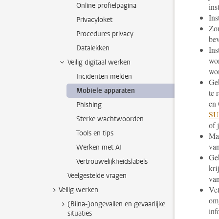
Online profielpagina
ins
Ins
Privacyloket
Zor
Procedures privacy
bev
Datalekken
Ins
wo
Veilig digitaal werken
wor
Incidenten melden
Geb
Mobiele apparaten
te 
en 
Phishing
SUR
Sterke wachtwoorden
of 
Tools en tips
Maa
van
Werken met AI
Geb
Vertrouwelijkheidslabels
kri
Veelgestelde vragen
va
Vet
Veilig werken
omg
(Bijna-)ongevallen en gevaarlijke
inf
situaties