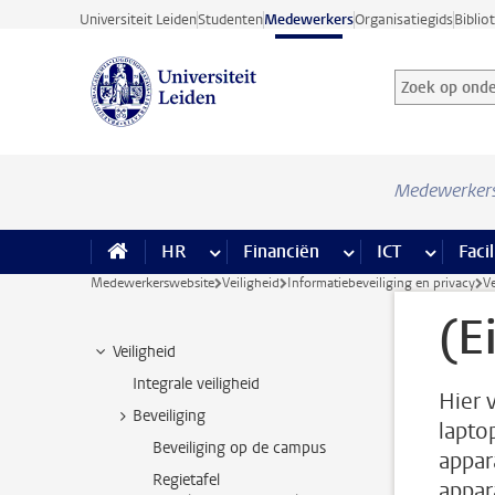
Ga direct naar de inhoud
Universiteit Leiden
Studenten
Medewerkers
Organisatiegids
Biblio
Zoek op onder
Zoekterm
Medewerker
HR
meer HR pagina’s
Financiën
meer Financiën pagi
ICT
meer ICT
Facil
Medewerkerswebsite
Veiligheid
Informatiebeveiliging en privacy
Ve
(E
Veiligheid
Integrale veiligheid
Hier 
Beveiliging
lapto
Beveiliging op de campus
appar
Regietafel
appara