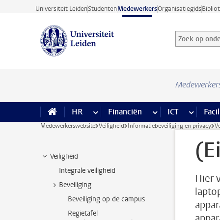
Ga direct naar de inhoud
Universiteit Leiden
Studenten
Medewerkers
Organisatiegids
Biblio
Zoek op onder
Zoekterm
Medewerker
HR
meer HR pagina’s
Financiën
meer Financiën pagi
ICT
meer ICT
Facil
Medewerkerswebsite
Veiligheid
Informatiebeveiliging en privacy
Ve
(E
Veiligheid
Integrale veiligheid
Hier 
Beveiliging
lapto
Beveiliging op de campus
appar
Regietafel
appara