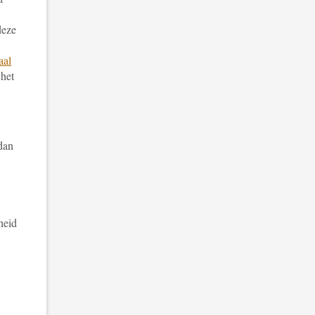
deze
aal
 het
dan
nheid