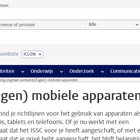
theek
werp of persoon en selecteer categorie
Alle
swebsite
ICLON
na’s
 pagina’s
iteiten
meer Faciliteiten pagina’s
Onderwijs
meer Onderwijs pagina’s
Onderzoek
meer Onderzoek p
Communicati
ilig digitaal werken
(Eigen) mobiele apparaten
igen) mobiele apparate
vind je richtlijnen voor het gebruik van apparaten al
ps, tablets en telefoons. Of je nu werkt met een
aat dat het ISSC voor je heeft aangeschaft, of met 
at dat je privé hebt aangeschaft, het blijft belangri