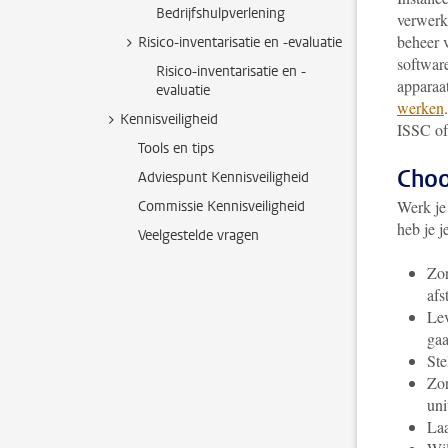
Bedrijfshulpverlening
verwerkt
beheer v
Risico-inventarisatie en -evaluatie
softwar
Risico-inventarisatie en -
apparaat
evaluatie
werken
Kennisveiligheid
ISSC of
Tools en tips
Choo
Adviespunt Kennisveiligheid
Werk je
Commissie Kennisveiligheid
heb je j
Veelgestelde vragen
Zor
afs
Lev
gaa
Ste
Zor
uni
Laa