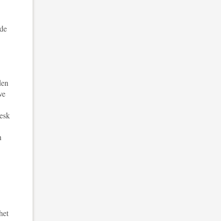
 de
den
ve
desk
n
het