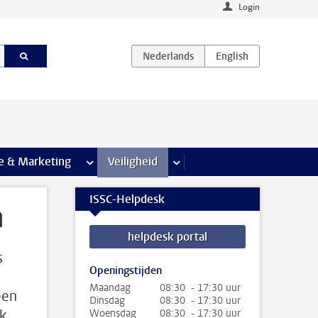
Login
agina’s
e & Marketing
meer Communicatie & Marketing pagina’s
Veiligheid
meer Veiligheid pagina’s
ISSC-Helpdesk
n
helpdesk portal
s
Openingstijden
Maandag
08:30 - 17:30 uur
een
Dinsdag
08:30 - 17:30 uur
jk
Woensdag
08:30 - 17:30 uur