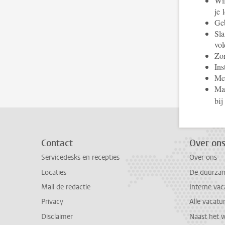
Wil
je 
Geb
Sla
vol
Zor
Ins
Mel
Ma
bij
Contact
Over on
Servicedesks en recepties
Over ons
Locaties
De duurzame
Mail de redactie
Interne vac
Privacy
Alle vacatu
Disclaimer
Naast het 