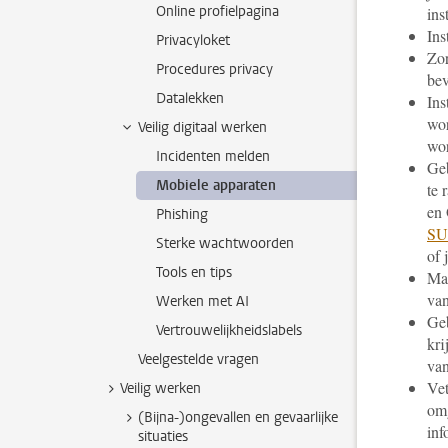
Online profielpagina
ins
Ins
Privacyloket
Zor
Procedures privacy
bev
Datalekken
Ins
wo
Veilig digitaal werken
wor
Incidenten melden
Geb
Mobiele apparaten
te 
en 
Phishing
SUR
Sterke wachtwoorden
of 
Tools en tips
Maa
van
Werken met AI
Geb
Vertrouwelijkheidslabels
kri
Veelgestelde vragen
va
Vet
Veilig werken
omg
(Bijna-)ongevallen en gevaarlijke
inf
situaties