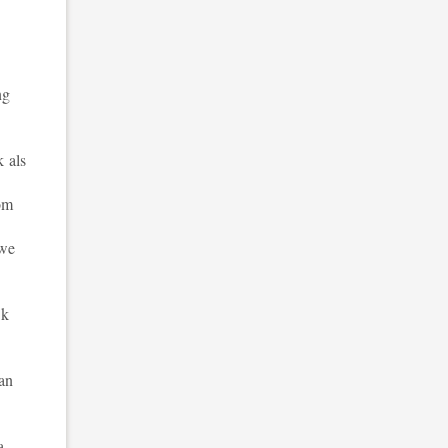
ng
 als
 om
 we
jk
an
a