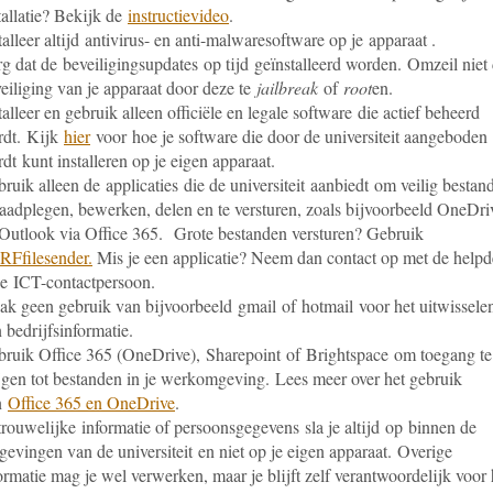
tallatie? Bekijk de
instructievideo
.
talleer altijd antivirus- en anti-malwaresoftware op je apparaat .
g dat de beveiligingsupdates op tijd geïnstalleerd worden. Omzeil niet
eiliging van je apparaat door deze te
jailbreak
of
root
en.
talleer en gebruik alleen officiële en legale software die actief beheerd
rdt. Kijk
hier
voor hoe je software die door de universiteit aangeboden
dt kunt installeren op je eigen apparaat.
ruik alleen de applicaties die de universiteit aanbiedt om veilig bestan
raadplegen, bewerken, delen en te versturen, zoals bijvoorbeeld OneDri
Outlook via Office 365. Grote bestanden versturen? Gebruik
Ffilesender.
Mis je een applicatie? Neem dan contact op met de help
je ICT-contactpersoon.
k geen gebruik van bijvoorbeeld gmail of hotmail voor het uitwissele
 bedrijfsinformatie.
ruik Office 365 (OneDrive), Sharepoint of Brightspace om toegang te
jgen tot bestanden in je werkomgeving. Lees meer over het gebruik
n
Office 365 en OneDrive
.
rouwelijke informatie of persoonsgegevens sla je altijd op binnen de
evingen van de universiteit en niet op je eigen apparaat. Overige
ormatie mag je wel verwerken, maar je blijft zelf verantwoordelijk voor 