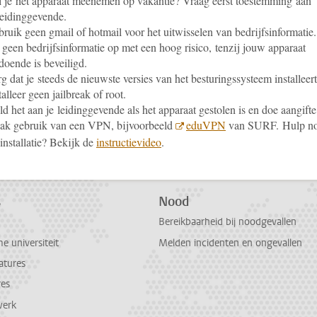
 je het apparaat meenemen op vakantie? Vraag eerst toestemming aan
leidinggevende.
ruik geen gmail of hotmail voor het uitwisselen van bedrijfsinformatie.
 geen bedrijfsinformatie op met een hoog risico, tenzij jouw apparaat
doende is beveiligd.
g dat je steeds de nieuwste versies van het besturingssysteem installeert
talleer geen jailbreak of root.
d het aan je leidinggevende als het apparaat gestolen is en doe aangifte
ak gebruik van een VPN, bijvoorbeeld
eduVPN
van SURF. Hulp n
 installatie? Bekijk de
instructievideo
.
s
Nood
Bereikbaarheid bij noodgevallen
 universiteit
Melden incidenten en ongevallen
atures
res
werk