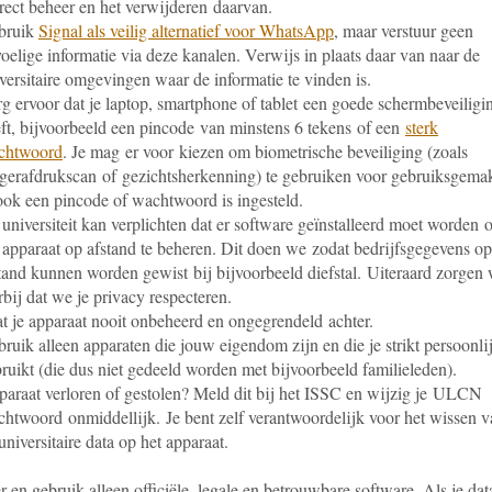
rect beheer en het verwijderen daarvan.
bruik
Signal als veilig alternatief voor WhatsApp
, maar verstuur geen
oelige informatie via deze kanalen. Verwijs in plaats daar van naar de
versitaire omgevingen waar de informatie te vinden is.
g ervoor dat je laptop, smartphone of tablet een goede schermbeveiligi
ft, bijvoorbeeld een pincode van minstens 6 tekens of een
sterk
chtwoord
. Je mag er voor kiezen om biometrische beveiliging (zoals
gerafdrukscan of gezichtsherkenning) te gebruiken voor gebruiksgemak
ook een pincode of wachtwoord is ingesteld.
universiteit kan verplichten dat er software geïnstalleerd moet worden
 apparaat op afstand te beheren. Dit doen we zodat bedrijfsgegevens op
tand kunnen worden gewist bij bijvoorbeeld diefstal. Uiteraard zorgen
rbij dat we je privacy respecteren.
t je apparaat nooit onbeheerd en ongegrendeld achter.
ruik alleen apparaten die jouw eigendom zijn en die je strikt persoonli
ruikt (die dus niet gedeeld worden met bijvoorbeeld familieleden).
araat verloren of gestolen? Meld dit bij het ISSC en wijzig je ULCN
htwoord onmiddellijk. Je bent zelf verantwoordelijk voor het wissen v
universitaire data op het apparaat.
er en gebruik alleen officiële, legale en betrouwbare software. Als je dat