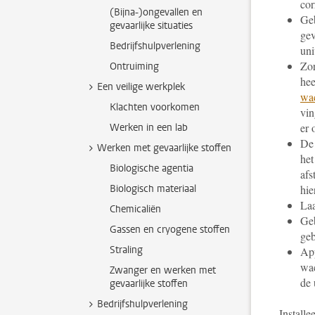
cor
(Bijna-)ongevallen en
Ge
gevaarlijke situaties
gev
Bedrijfshulpverlening
uni
Zor
Ontruiming
hee
Een veilige werkplek
wa
Klachten voorkomen
vin
er 
Werken in een lab
De 
Werken met gevaarlijke stoffen
het
Biologische agentia
afs
Biologisch materiaal
hie
Laa
Chemicaliën
Geb
Gassen en cryogene stoffen
geb
Straling
App
wac
Zwanger en werken met
de 
gevaarlijke stoffen
Bedrijfshulpverlening
Installe