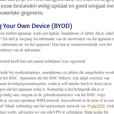
e jouw bestanden veilig opslaat en goed omgaat me
ouwelijke gegevens.
g Your Own Device (BYOD)
en mobiel apparaat, zoals een laptop, smartphone of tablet, dat je zakel
? En heb je toegang tot informatie van de universiteit via dat apparaat 
e informatie uit via het apparaat? Dan ben je verantwoordelijk voor het
beheren van de informatie.
rsiteit heeft hier een aantal richtlijnen voor opgesteld:
ruik bij voorkeurlaptops, smartphones en tablets die aangeboden word
r het ISSC. Apparaten die het ISSC beheert, zijn altijd voorzien van
aste beveiligingsmaatregelen, zodat je zelf minder hoeft te doen om te
gen dat het apparaat veilig is. Natuurlijk is het belangrijk dat je er
gvuldig mee omgaat en de gebruiksinstructies van het ISSC volgt.
k je via een openbaar WIFI-netwerk, bijvoorbeeld in de trein of in een
el? Maak verbinding met het universitaire netwerk via
eduVPN
. Ook
thuis werkt, adviseren we om eduVPN te gebruiken. Hulp nodig bij