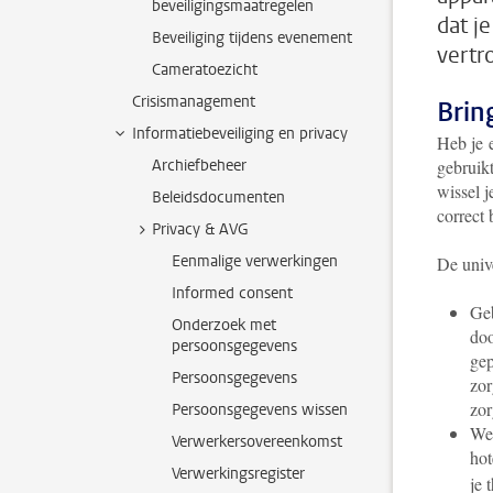
beveiligingsmaatregelen
dat j
Beveiliging tijdens evenement
vertr
Cameratoezicht
Crisismanagement
Brin
Informatiebeveiliging en privacy
Heb je e
Archiefbeheer
gebruikt
wissel j
Beleidsdocumenten
correct 
Privacy & AVG
Eenmalige verwerkingen
De unive
Informed consent
Geb
Onderzoek met
doo
persoonsgegevens
gep
Persoonsgegevens
zor
zor
Persoonsgegevens wissen
Wer
Verwerkersovereenkomst
hot
Verwerkingsregister
je 