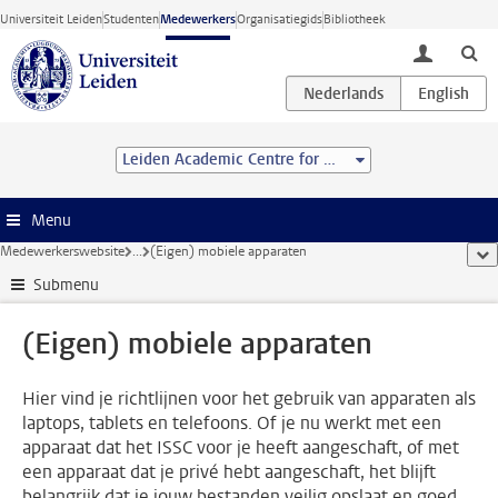
Ga direct naar de inhoud
Universiteit Leiden
Studenten
Medewerkers
Organisatiegids
Bibliotheek
toggle lo
Leiden Academic Centre for Drug Research (LACDR)
Menu
Medewerkerswebsite
...
(Eigen) mobiele apparaten
too
Submenu
(Eigen) mobiele apparaten
Hier vind je richtlijnen voor het gebruik van apparaten als
laptops, tablets en telefoons. Of je nu werkt met een
apparaat dat het ISSC voor je heeft aangeschaft, of met
een apparaat dat je privé hebt aangeschaft, het blijft
belangrijk dat je jouw bestanden veilig opslaat en goed