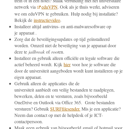
trein of in een hotel? Maak verbinding met het universitaire
netwerk via
eduVPN
. Ook als je thuis werkt, adviseren
we om eduVPN te gebruiken. Hulp nodig bij installatie?
Bekijk de
instructievideo
.
Installeer altijd antivirus- en anti-malwaresoftware op
je apparaat .
Zorg dat de beveiligingsupdates op tijd geïnstalleerd
worden. Omzeil niet de beveiliging van je apparaat door
deze te
jailbreak
of
root
en.
Installeer en gebruik alleen officiële en legale software die
actief beheerd wordt. Kijk
hier
voor hoe je software die
door de universiteit aangeboden wordt kunt installeren op je
eigen apparaat.
Gebruik alleen de applicaties die de
universiteit aanbiedt om veilig bestanden te raadplegen,
bewerken, delen en te versturen, zoals bijvoorbeeld
OneDrive en Outlook via Office 365. Grote bestanden
versturen? Gebruik
SURFfilesender.
Mis je een applicatie?
Neem dan contact op met de helpdesk of je ICT-
contactpersoon.
Maak geen gebruik van bijvoorbeeld gmail of hotmail voor