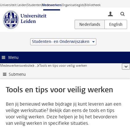
Ga direct naar de inhoud
Universiteit Leiden
Studenten
Medewerkers
Organisatiegids
Bibliotheek
toggle lo
Studenten- en Onderwijszaken
Menu
Medewerkerswebsite
...
Tools en tips voor veilig werken
too
Submenu
Tools en tips voor veilig werken
Ben jij benieuwd welke bijdrage jij kunt leveren aan een
veilige werksituatie? Bekijk dan eens de tools en tips
voor veilig werken. Deze helpen je bij het bevorderen
van veilig werken in specifieke situaties.