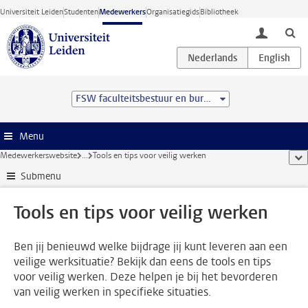
Ga direct naar de inhoud
Universiteit Leiden
Studenten
Medewerkers
Organisatiegids
Bibliotheek
toggle lo
FSW faculteitsbestuur en bureau
Menu
Medewerkerswebsite
...
Tools en tips voor veilig werken
too
Submenu
Tools en tips voor veilig werken
Ben jij benieuwd welke bijdrage jij kunt leveren aan een
veilige werksituatie? Bekijk dan eens de tools en tips
voor veilig werken. Deze helpen je bij het bevorderen
van veilig werken in specifieke situaties.