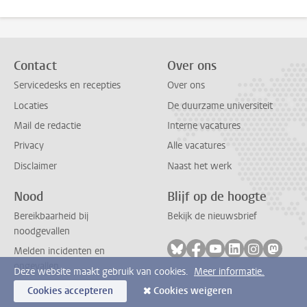
Contact
Over ons
Servicedesks en recepties
Over ons
Locaties
De duurzame universiteit
Mail de redactie
Interne vacatures
Privacy
Alle vacatures
Disclaimer
Naast het werk
Nood
Blijf op de hoogte
Bereikbaarheid bij
Bekijk de nieuwsbrief
noodgevallen
Volg ons op bluesky
Volg ons op facebook
Volg ons op youtub
Volg ons op li
Volg ons o
Volg 
Melden incidenten en
ongevallen
Deze website maakt gebruik van cookies.
Meer informatie.
Cookies accepteren
Cookies weigeren