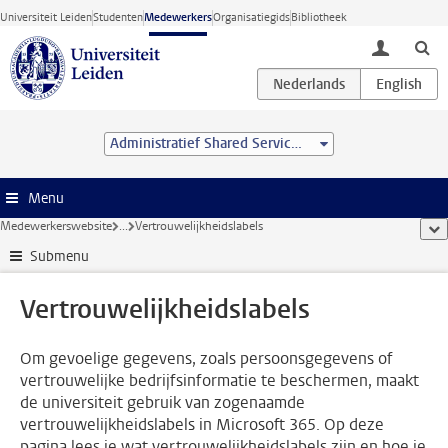
Ga direct naar de inhoud
Universiteit Leiden
Studenten
Medewerkers
Organisatiegids
Bibliotheek
toggle lo
Administratief Shared Service Centre
Menu
Medewerkerswebsite
...
Vertrouwelijkheidslabels
too
Submenu
Vertrouwelijkheidslabels
Om gevoelige gegevens, zoals persoonsgegevens of
vertrouwelijke bedrijfsinformatie te beschermen, maakt
de universiteit gebruik van zogenaamde
vertrouwelijkheidslabels in Microsoft 365. Op deze
pagina lees je wat vertrouwelijkheidslabels zijn en hoe je