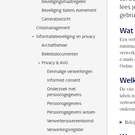
beveiligingsmaatregelen
lees 
Beveiliging tijdens evenement
gebru
Cameratoezicht
Crisismanagement
Wat 
Informatiebeveiliging en privacy
Een vert
Archiefbeheer
minimaa
verwerk
Beleidsdocumenten
e-mails
Privacy & AVG
Online.
Eenmalige verwerkingen
Welk
Informed consent
De vier 
Onderzoek met
persoonsgegevens
labels 
vertrouw
Persoonsgegevens
ondersta
Persoonsgegevens wissen
Verwerkersovereenkomst
Bekij
Verwerkingsregister