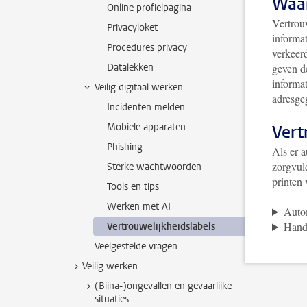
Waar
Online profielpagina
Vertrou
Privacyloket
informa
Procedures privacy
verkeer
Datalekken
geven de
informat
Veilig digitaal werken
adresge
Incidenten melden
Mobiele apparaten
Vert
Phishing
Als er 
zorgvul
Sterke wachtwoorden
printen
Tools en tips
Werken met AI
Auto
Hand
Vertrouwelijkheidslabels
Veelgestelde vragen
Veilig werken
(Bijna-)ongevallen en gevaarlijke
situaties