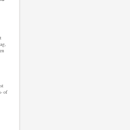
t
lag,
 en
st
- of