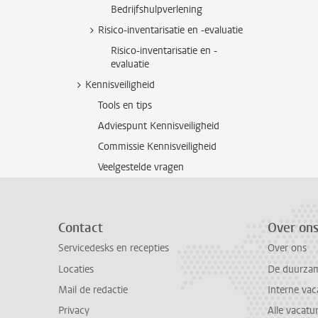
Bedrijfshulpverlening
Risico-inventarisatie en -evaluatie
Risico-inventarisatie en -
evaluatie
Kennisveiligheid
Tools en tips
Adviespunt Kennisveiligheid
Commissie Kennisveiligheid
Veelgestelde vragen
Contact
Over on
Servicedesks en recepties
Over ons
Locaties
De duurzame
Mail de redactie
Interne vac
Privacy
Alle vacatu