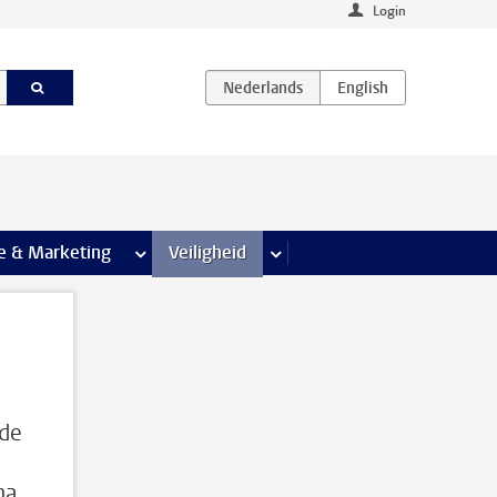
Login
agina’s
e & Marketing
meer Communicatie & Marketing pagina’s
Veiligheid
meer Veiligheid pagina’s
 de
na