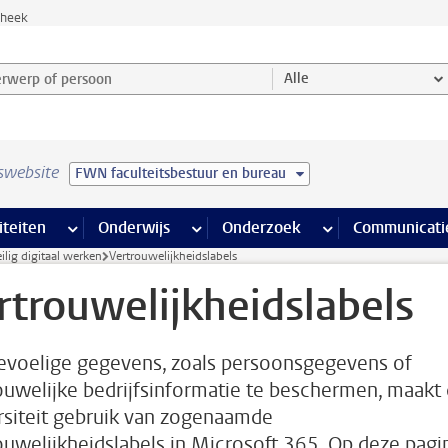
theek
werp of persoon en selecteer categorie
Alle
swebsite
FWN faculteitsbestuur en bureau
na’s
 pagina’s
iteiten
meer Faciliteiten pagina’s
Onderwijs
meer Onderwijs pagina’s
Onderzoek
meer Onderzoek p
Communicati
ilig digitaal werken
Vertrouwelijkheidslabels
rtrouwelijkheidslabels
voelige gegevens, zoals persoonsgegevens of
ouwelijke bedrijfsinformatie te beschermen, maakt
rsiteit gebruik van zogenaamde
ouwelijkheidslabels in Microsoft 365. Op deze pagi