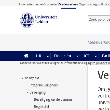
Ga direct naar de inhoud
Universiteit Leiden
Studenten
Medewerkers
Organisatiegids
Biblio
Zoek op onder
Zoekterm
Medewerker
HR
meer HR pagina’s
Financiën
meer Financiën pagi
ICT
meer ICT
Facil
Medewerkerswebsite
Veiligheid
Informatiebeveiliging en privacy
Ve
Ve
Veiligheid
Integrale veiligheid
Om ge
Beveiliging
vertr
Beveiliging op de campus
unive
Regietafel
vertr