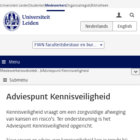
Ga direct naar de inhoud
Universiteit Leiden
Studenten
Medewerkers
Organisatiegids
Bibliotheek
toggle lo
FWN faculteitsbestuur en bureau
Menu
Medewerkerswebsite
...
Adviespunt Kennisveiligheid
too
Submenu
Adviespunt Kennisveiligheid
Kennisveiligheid vraagt om een zorgvuldige afweging
van kansen en risico’s. Ter ondersteuning is het
Adviespunt Kennisveiligheid opgericht.
Voor vragen en advies over kennisveiligheid kun je terecht bij