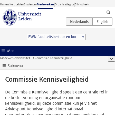
Ga direct naar de inhoud
Universiteit Leiden
Studenten
Medewerkers
Organisatiegids
Bibliotheek
FWN faculteitsbestuur en bureau
Menu
Medewerkerswebsite
...
Commissie Kennisveiligheid
too
Submenu
Commissie Kennisveiligheid
De Commissie Kennisveiligheid speelt een centrale rol in
de besluitvorming en organisatie rondom
kennisveiligheid. Bij deze commissie kun je via het
Adviespunt Kennisveiligheid internationaal
georiënteerde samenwerkingsinitiatieven melden met