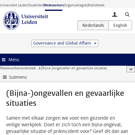
Ga direct naar de inhoud
Universiteit Leiden
Studenten
Medewerkers
Organisatiegids
Bibliotheek
toggle lo
Governance and Global Affairs
Menu
Medewerkerswebsite
...
(Bijna-)ongevallen en gevaarlijke situaties
too
Submenu
(Bijna-)ongevallen en gevaarlijke
situaties
Samen met elkaar zorgen we voor een gezonde en
veilige werkplek. Doet er zich toch een bijna-ongeval,
gevaarlijke situatie of prikincident voor? Geef dit dan aan