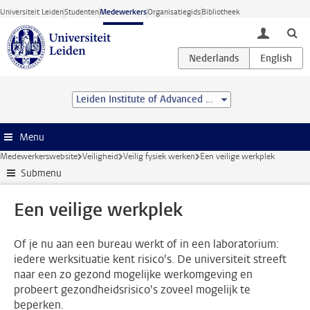
Ga direct naar de inhoud
Universiteit Leiden
Studenten
Medewerkers
Organisatiegids
Bibliotheek
toggle lo
Leiden Institute of Advanced Computer Science (LIACS)
Menu
Medewerkerswebsite
Veiligheid
Veilig fysiek werken
Een veilige werkplek
Submenu
Een veilige werkplek
Of je nu aan een bureau werkt of in een laboratorium:
iedere werksituatie kent risico's. De universiteit streeft
naar een zo gezond mogelijke werkomgeving en
probeert gezondheidsrisico's zoveel mogelijk te
beperken.