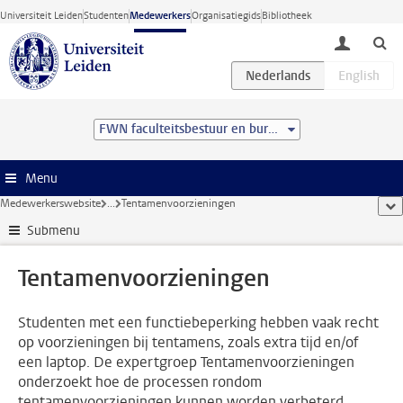
Ga direct naar de inhoud
Universiteit Leiden
Studenten
Medewerkers
Organisatiegids
Bibliotheek
toggle lo
FWN faculteitsbestuur en bureau
Menu
Medewerkerswebsite
...
Tentamenvoorzieningen
too
Submenu
Tentamenvoorzieningen
Studenten met een functiebeperking hebben vaak recht
op voorzieningen bij tentamens, zoals extra tijd en/of
een laptop. De expertgroep Tentamenvoorzieningen
onderzoekt hoe de processen rondom
tentamenvoorzieningen kunnen worden verbeterd.