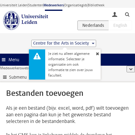
Ga direct naar de inhoud
Universiteit Leiden
Studenten
Medewerkers
Organisatiegids
Bibliotheek
toggle lo
Centre for the Arts in Society
Je ziet nu alleen algemene
informatie. Selecteer je
Menu
organisatie om ook
Medewerkerswebsite
...
Bestanden toevoegen
too
informatie te zien over jouw
faculteit.
Submenu
Bestanden toevoegen
Als je een bestand (bijv. excel, word, pdf) wilt toevoegen
aan een pagina dan kun je het gewenste bestand
selecteren in de bestandenbank.
In het CMS kun je linksboven middels de dropdown het