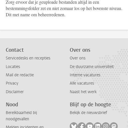
Zorg ervoor dat je geuploade bestanden altijd in een
bestemmingsfolder zet en niet zomaar los op het bovenste niveau.
Dit met name om beheerredenen.
Contact
Over ons
Servicedesks en recepties
Over ons
Locaties
De duurzame universiteit
Mail de redactie
Interne vacatures
Privacy
Alle vacatures
Disclaimer
Naast het werk
Nood
Blijf op de hoogte
Bereikbaarheid bij
Bekijk de nieuwsbrief
noodgevallen
Volg ons op bluesky
Volg ons op facebook
Volg ons op youtub
Volg ons op li
Volg ons o
Volg 
Melden incidenten en