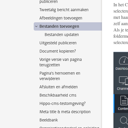
publiceren
In het 
Tweetalig bericht aanmaken
selecte
met haar
Afbeeldingen toevoegen
zelf aan
Bestanden toevoegen
Als je t
Bestanden updaten
folderme
selecter
Uitgesteld publiceren
Document kopieren?
Vorige versie van pagina
terugzetten
Pagina's hernoemen en
verwijderen
Afsluiten en afmelden
Beschikbaarheid cms
Hippo-cms-testomgeving?
Meta title & meta description
Beeldbank