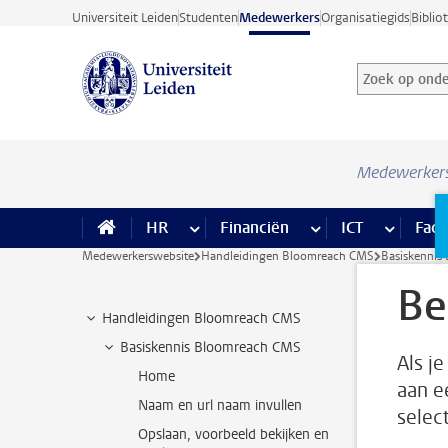
Ga direct naar de inhoud
Universiteit Leiden
Studenten
Medewerkers
Organisatiegids
Biblio
Zoek op onder
Zoekterm
Medewerker
HR
meer HR pagina’s
Financiën
meer Financiën pagi
ICT
meer ICT
Facil
Medewerkerswebsite
Handleidingen Bloomreach CMS
Basiskennis
Be
Handleidingen Bloomreach CMS
Basiskennis Bloomreach CMS
Als j
Home
aan e
Naam en url naam invullen
selec
Opslaan, voorbeeld bekijken en