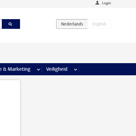
Login
agina’s
e & Marketing
meer Communicatie & Marketing pagina’s
Veiligheid
meer Veiligheid pagina’s