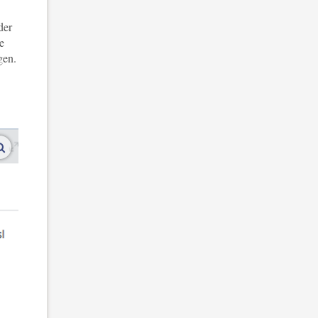
der
e
gen.
vergroot afbeeldingen