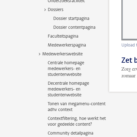
Onderzoeksfaciliteit
Dossiers
Dossier startpagina
Dossier contentpagina
Faculteitspagina
Medewerkerspagina
Upload t
Medewerkerswebsite
Zet 
Centrale homepage
Zorg erv
medewerkers- en
studentenwebsite
zomaar 
Decentrale homepage
medewerkers- en
studentenwebsite
Tonen van megamenu-content
adhv context
Contextfiltering, hoe werkt het
voor gedeelde content?
Community detailpagina