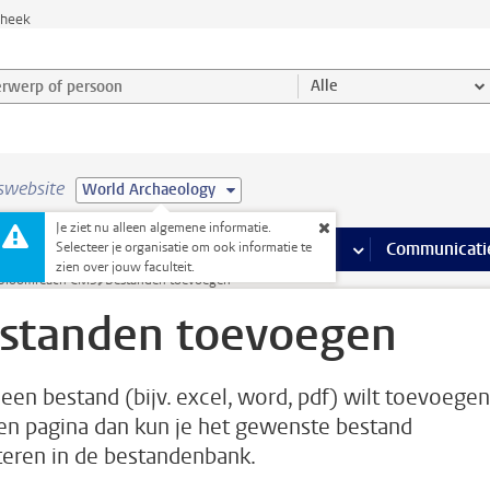
theek
werp of persoon en selecteer categorie
Alle
swebsite
World Archaeology
Je ziet nu alleen algemene informatie.
na’s
 pagina’s
iteiten
meer Faciliteiten pagina’s
Onderwijs
meer Onderwijs pagina’s
Onderzoek
meer Onderzoek p
Communicati
Selecteer je organisatie om ook informatie te
zien over jouw faculteit.
 Bloomreach CMS
Bestanden toevoegen
standen toevoegen
e een bestand (bijv. excel, word, pdf) wilt toevoegen
en pagina dan kun je het gewenste bestand
teren in de bestandenbank.